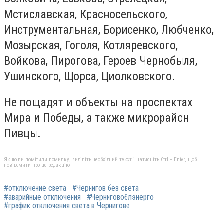
Мстиславская, Красносельского,
Инструментальная, Борисенко, Любченко,
Мозырская, Гоголя, Котляревского,
Войкова, Пирогова, Героев Чернобыля,
Ушинского, Щорса, Циолковского.
Не пощадят и объекты на проспектах
Мира и Победы, а также микрорайон
Пивцы.
Якщо ви помітили помилку, виділіть необхідний текст і натисніть Ctrl + Enter, щоб
повідомити про це редакцію
#отключение света
#Чернигов без света
#аварийные отключения
#Черниговоблэнерго
#график отключения света в Чернигове