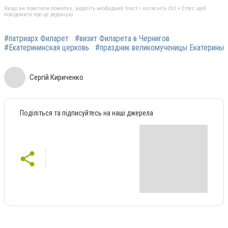
Якщо ви помітили помилку, виділіть необхідний текст і натисніть Ctrl + Enter, щоб
повідомити про це редакцію
#патриарх Филарет
#визит Филарета в Чернигов
#Екатерининская церковь
#праздник великомученицы Екатерины
Сергій Кириченко
Поділіться та підписуйтесь на наші джерела