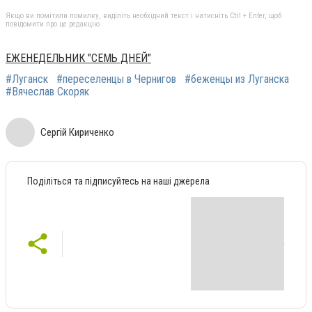
Якщо ви помітили помилку, виділіть необхідний текст і натисніть Ctrl + Enter, щоб
повідомити про це редакцію
ЕЖЕНЕДЕЛЬНИК "СЕМЬ ДНЕЙ"
#Луганск
#переселенцы в Чернигов
#беженцы из Луганска
#Вячеслав Скоряк
Сергій Кириченко
Поділіться та підписуйтесь на наші джерела