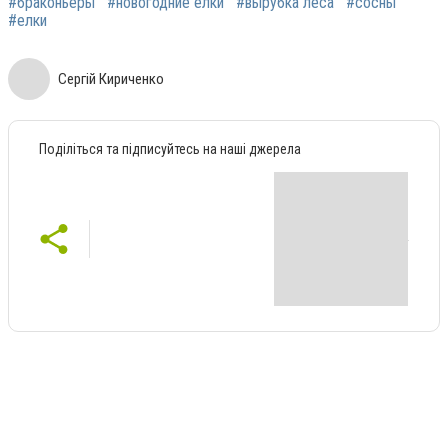
#браконьеры
#новогодние елки
#вырубка леса
#сосны
#елки
Сергій Кириченко
Поділіться та підписуйтесь на наші джерела