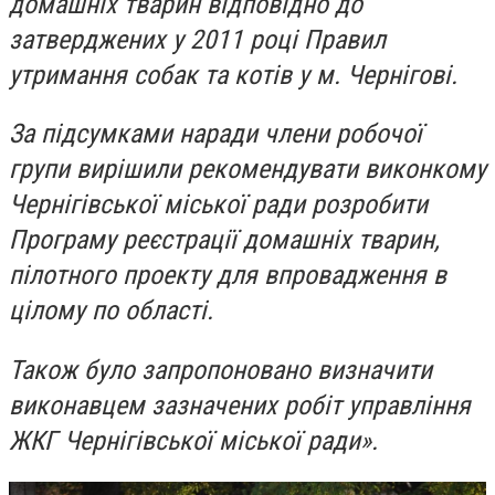
домашніх тварин відповідно до
затверджених у 2011 році Правил
утримання собак та котів у м. Чернігові.
За підсумками наради члени робочої
групи вирішили рекомендувати виконкому
Чернігівської міської ради розробити
Програму реєстрації домашніх тварин,
пілотного проекту для впровадження в
цілому по області.
Також було запропоновано визначити
виконавцем зазначених робіт управління
ЖКГ Чернігівської міської ради».