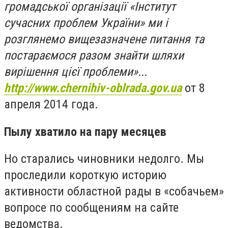
громадської організації «Інститут
сучасних проблем України» ми і
розглянемо вищезазначене питання та
постараємося разом знайти шляхи
вирішення ц
ієї
проблем
и
»...
http://www.chernihiv-oblrada.gov.ua
от 8
апреля 2014 года.
Пылу хватило на пару месяцев
Но старались чиновники недолго. Мы
проследили короткую историю
активности областной рады в «собачьем»
вопросе по сообщениям на сайте
ведомства.