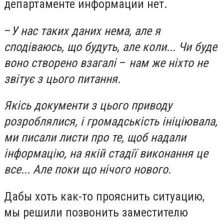
департаменте информации нет.
–
У нас таких даних нема, але я
сподіваюсь, що будуть, але коли... Чи буде
воно створен
о
взагалі
–
нам же ніхто не
звітує з цього питання.
Якісь документи з цього приводу
розроблялися, і громадськість ініціювала,
ми писали листи про те, щоб надали
інформацію
,
на якій стадії виконання це
все... Але поки що нічого нового.
Дабы хоть как-то прояснить ситуацию,
мы решили позвонить заместителю