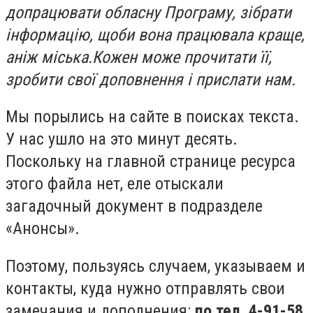
допрацювати обласну Програму, з
і
брати
інформацію, що
би
вона працювала краще,
аніж міська.Кожен може прочитати її,
зробити свої доповнення і прислати нам.
Мы порылись на сайте в поисках текста.
У нас ушло на это минут десять.
Поскольку на главной странице ресурса
этого файла нет, еле отыскали
загадочный документ в подразделе
«Анонсы».
Поэтому, пользуясь случаем, указываем и
контакты, куда нужно отправлять свои
замечания и дополнения:
по тел. 4-91-58