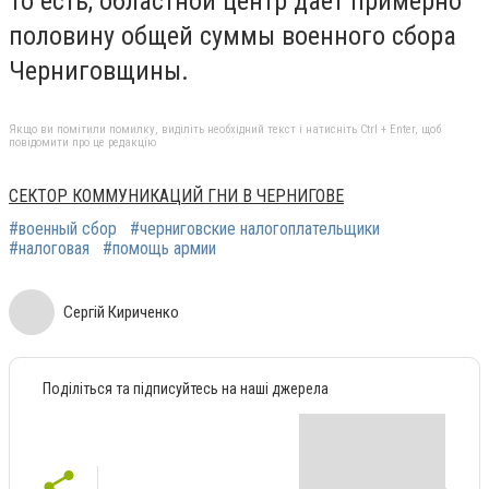
То есть, областной центр дает примерно
половину общей суммы военного сбора
Черниговщины.
Якщо ви помітили помилку, виділіть необхідний текст і натисніть Ctrl + Enter, щоб
повідомити про це редакцію
СЕКТОР КОММУНИКАЦИЙ ГНИ В ЧЕРНИГОВЕ
#военный сбор
#черниговские налогоплательщики
#налоговая
#помощь армии
Сергій Кириченко
Поділіться та підписуйтесь на наші джерела