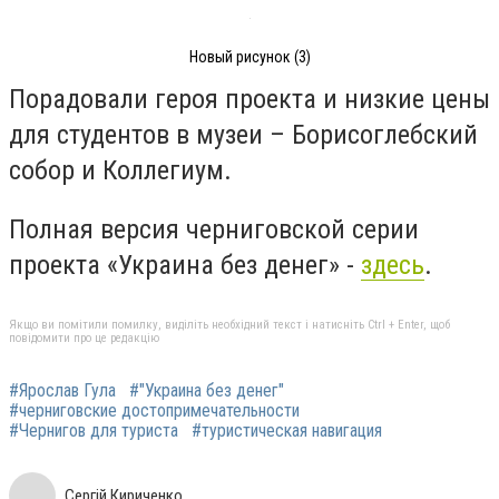
Новый рисунок (3)
Порадовали героя проекта и низкие цены
для студентов в музеи – Борисоглебский
собор и Коллегиум.
Полная версия черниговской серии
проекта «Украина без денег» -
здесь
.
Якщо ви помітили помилку, виділіть необхідний текст і натисніть Ctrl + Enter, щоб
повідомити про це редакцію
#Ярослав Гула
#"Украина без денег"
#черниговские достопримечательности
#Чернигов для туриста
#туристическая навигация
Сергій Кириченко