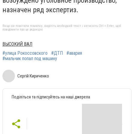
возбуждено уголовное производство,
назначен ряд экспертиз.
Якщо ви помітили помилку, виділіть необхідний текст і натисніть Ctrl + Enter, щоб
повідомити про це редакцію
ВЫСОКИЙ ВАЛ
#улица Рокоссовского
#ДТП
#авария
#мальчик попал под машину
Сергій Кириченко
Поділіться та підписуйтесь на наші джерела