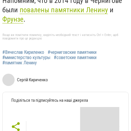
Напомним, что в 2014 году в Чернигове
были
повалены памятники Ленину
и
Фрунзе
.
Якщо ви помітили помилку, виділіть необхідний текст і натисніть Ctrl + Enter, щоб
повідомити про це редакцію
#Вячеслав Кириленко
#черниговские памятники
#министерство культуры
#советские памятники
#памятник Ленину
Сергій Кириченко
Поділіться та підписуйтесь на наші джерела