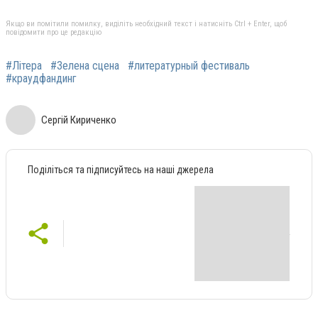
Якщо ви помітили помилку, виділіть необхідний текст і натисніть Ctrl + Enter, щоб
повідомити про це редакцію
#Літера
#Зелена сцена
#литературный фестиваль
#краудфандинг
Сергій Кириченко
Поділіться та підписуйтесь на наші джерела