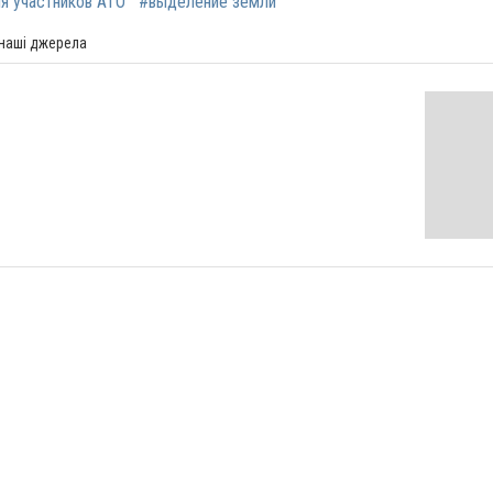
я участников АТО
#выделение земли
 наші джерела