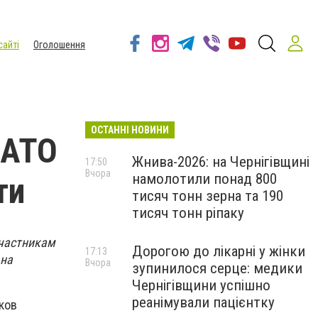
сайті
Оголошення
ОСТАННІ НОВИНИ
 АТО
Жнива-2026: на Чернігівщині
17:50
Вчора
намолотили понад 800
ти
тисяч тонн зерна та 190
тисяч тонн ріпаку
участникам
Дорогою до лікарні у жінки
17:13
 на
Вчора
зупинилося серце: медики
Чернігівщини успішно
реанімували пацієнтку
ков