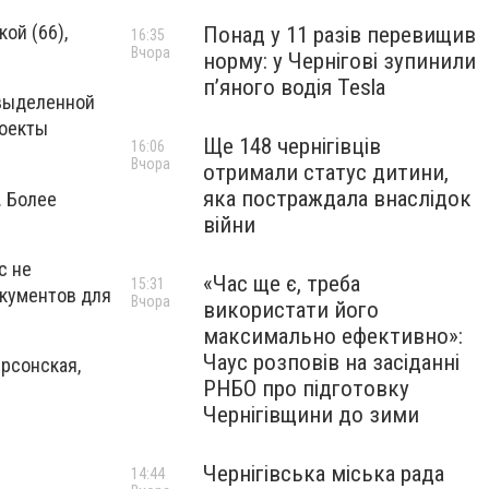
ой (66),
Понад у 11 разів перевищив
16:35
Вчора
норму: у Чернігові зупинили
пʼяного водія Tesla
 выделенной
роекты
Ще 148 чернігівців
16:06
Вчора
отримали статус дитини,
яка постраждала внаслідок
. Более
війни
с не
«Час ще є, треба
15:31
окументов для
Вчора
використати його
максимально ефективно»:
Чаус розповів на засіданні
ерсонская,
РНБО про підготовку
Чернігівщини до зими
Чернігівська міська рада
14:44