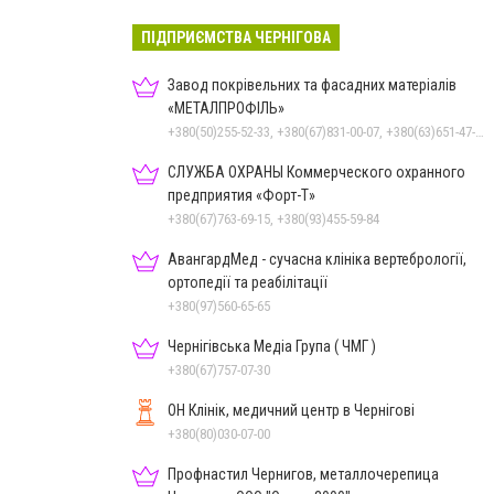
ПІДПРИЄМСТВА ЧЕРНІГОВА
Завод покрівельних та фасадних матеріалів
«МЕТАЛПРОФІЛЬ»
+380(50)255-52-33, +380(67)831-00-07, +380(63)651-47-33
СЛУЖБА ОХРАНЫ Коммерческого охранного
предприятия «Форт-Т»
+380(67)763-69-15, +380(93)455-59-84
АвангардМед - сучасна клініка вертебрології,
ортопедії та реабілітації
+380(97)560-65-65
Чернігівська Медіа Група ( ЧМГ )
+380(67)757-07-30
ОН Клінік, медичний центр в Чернігові
+380(80)030-07-00
Профнастил Чернигов, металлочерепица