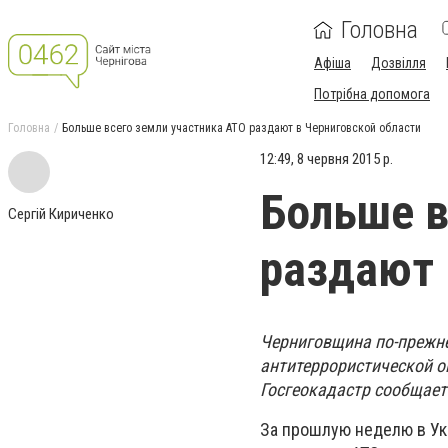
Головна
Афіша
Дозвілля
Потрібна допомога
Головна
Больше всего земли участника АТО раздают в Черниговской области
12:49, 8 червня 2015 р.
Больше в
Сергій Кириченко
раздают 
Черниговщина по-прежне
антитеррористической о
Госгеокадастр сообщает
За прошлую неделю в Ук