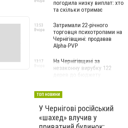
Вчора
погодила низку виплат: хто
та скільки отримає
Затримали 22-річного
13:53
Вчора
торговця психотропами на
Чернігівщині: продавав
Alpha-PVP
На Чернігівщині за
13:17
Вчора
незаконну вирубку 122
дерев до бюджету
сплатили понад 3 млн грн
ТОП НОВИНИ
У Чернігові російський
«шахед» влучив у
приватний будинок: