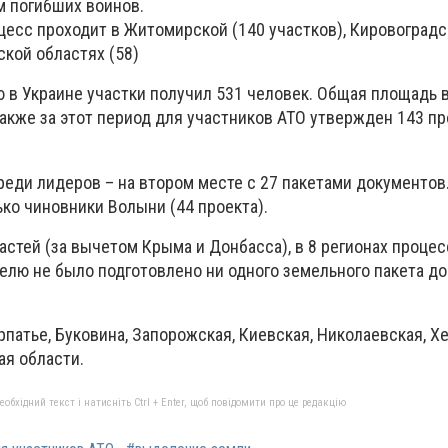
м погибших воинов.
цесс проходит в Житомирской (140 участков), Кировоградск
ской областях (58)
лю в Украине участки получил 531 человек. Общая площадь
 Также за этот период для участников АТО утвержден 143 п
реди лидеров – на втором месте с 27 пакетами документов
ко чиновники Волыни (44 проекта).
ластей (за вычетом Крыма и Донбасса), в 8 регионах процес
делю не было подготовлено ни одного земельного пакета д
патье, Буковина, Запорожская, Киевская, Николаевская, Х
ая области.
бхідний текст і натисніть Ctrl + Enter, щоб повідомити про це редакцію