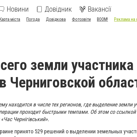
Новини
Довідник
Вакансії
Карта міста
Погода
Довідкова
Фотозвіти
BOOM!
Реклама на 
сего земли участника
в Черниговской облас
му находится в числе тех регионов, где выделение земли 
перации проходит быстрыми темпами. Об этом со ссылкой
 «
Час Чернігівський»
.
раине принято 529 решений о выделении земельных участ