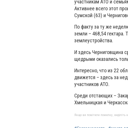
участникам АТО и семья
Активнее всего этот про
Сумской (63) и Чернигов
По факту за ту же неде
земли – 468,54 гектара.
землеустройства.
И здесь Черниговщина с
щедрыми оказались толь
Интересно, что из 22 об
движется – здесь за не
участников АТО.
Среди отстающих – Закар
Хмельницкая и Черкасск
Якщо ви помітили помилку, виділіть нео