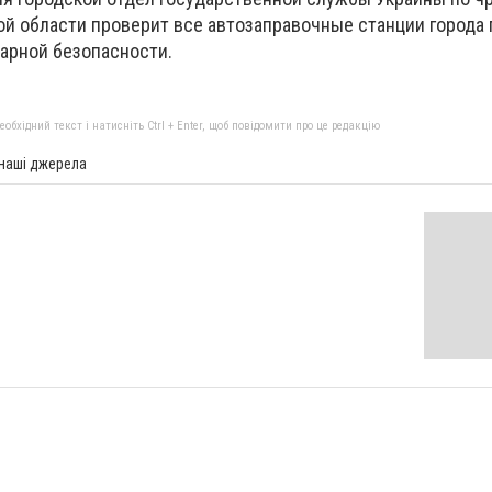
ой области проверит все автозаправочные станции города 
арной безопасности.
бхідний текст і натисніть Ctrl + Enter, щоб повідомити про це редакцію
 наші джерела