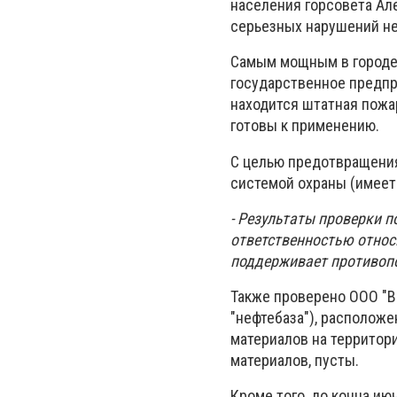
населения горсовета Ал
серьезных нарушений не
Самым мощным в городе
государственное предпр
находится штатная пожа
готовы к применению.
С целью предотвращени
системой охраны (имеет
- Результаты проверки п
ответственностью относ
поддерживает противопо
Также проверено ООО "В
"нефтебаза"), расположе
материалов на территор
материалов, пусты.
Кроме того, до конца и