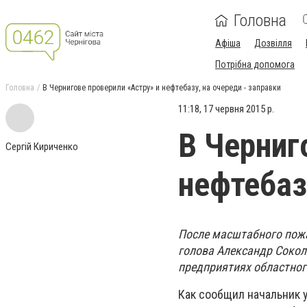
Головна
Афіша
Дозвілля
Потрібна допомога
Головна
В Чернигове проверили «Астру» и нефтебазу, на очереди - заправки
11:18, 17 червня 2015 р.
В Черниг
Сергій Кириченко
нефтебаз
После масштабного пожа
голова Александр Сокол
предприятиях областног
Как сообщил начальник 