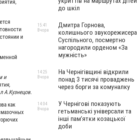
укриттів на маршрутах дітей
риятия,
до шкіл
ется
Дмитра Горнова,
15:41
отовности
Вчора
колишнього звукорежисера
стоянии и
Суспільного, посмертно
нагородили орденом «За
мужність»
еменной
На Чернігівщині відкрили
14:25
м и
Вчора
понад 3 тисячі проваджень
тия,
через борги за комуналку
л А.Кузнецов.
У Чернігові показують
ва как
14:04
Вчора
гетьманські універсали та
-смазочных
інші пам’ятки козацької
горючих
доби
чрезвычайным