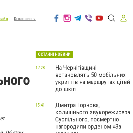
сайті
Оголошення
ОСТАННІ НОВИНИ
На Чернігівщині
17:28
встановлять 50 мобільних
ьного
укриттів на маршрутах дітей
до шкіл
Дмитра Горнова,
15:41
колишнього звукорежисера
ет
Суспільного, посмертно
нагородили орденом «За
й. Об этом