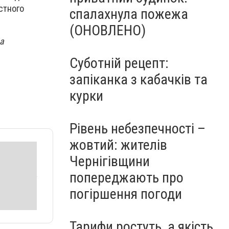
стного
спалахнула пожежа
(ОНОВЛЕНО)
а
Суботній рецепт:
запіканка з кабачків та
курки
Рівень небезпечності –
жовтий: жителів
Чернігівщини
попереджають про
погіршення погоди
Тарифи ростуть, а якість