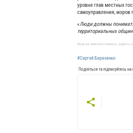
уровне глав местных го
самоуправления, мэров 
«
Люди должны понимать
территориальных общин
Якщо ви помітили помилку, виділіть нео
#Сергей Березенко
Поділіться та підписуйтесь на