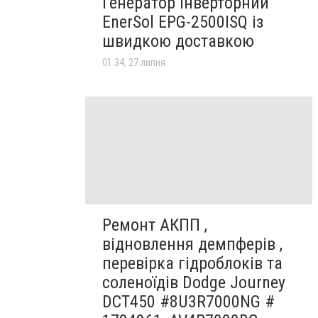
Генератор інверторний
EnerSol EPG-2500ISQ із
швидкою доставкою
01:34, 27 липня
Ремонт АКПП ,
відновлення демпферів ,
перевірка гідроблоків та
соленоїдів Dodge Journey
DCT450 #8U3R7000NG #