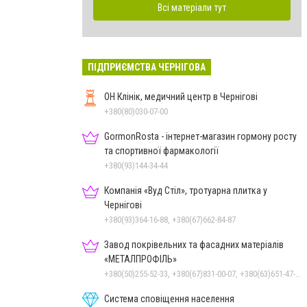
Всі матеріали тут
ПІДПРИЄМСТВА ЧЕРНІГОВА
ОН Клінік, медичний центр в Чернігові
+380(80)030-07-00
GormonRosta - інтернет-магазин гормону росту
та спортивної фармакології
+380(93)144-34-44
Компанія «Вуд Стіл», тротуарна плитка у
Чернігові
+380(93)364-16-88, +380(67)662-84-87
Завод покрівельних та фасадних матеріалів
«МЕТАЛПРОФІЛЬ»
+380(50)255-52-33, +380(67)831-00-07, +380(63)651-47-33
Система сповіщення населення