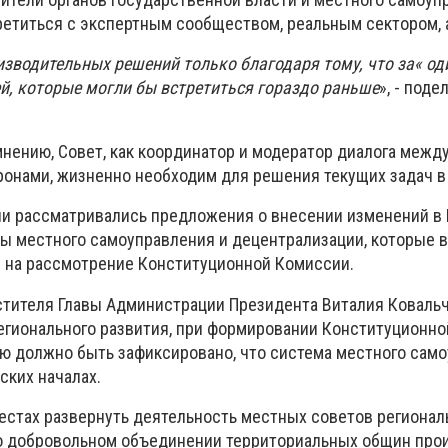
етиться с экспертным сообществом, реальным сектором, 
зводительных решений только благодаря тому, что за« од
й, которые могли бы встретиться гораздо раньше
», - под
мнению, Совет, как координатор и модератор диалога межд
онами, жизненно необходим для решения текущих задач в 
нии рассматривались предложения о внесении изменений в
ы местного самоуправления и децентрализации, которые 
 на рассмотрение Конституционной Комиссии.
стителя Главы Администрации Президента Виталия Ковальч
гионального развития, при формировании Конституционн
ю должно быть зафиксировано, что система местного сам
ских началах.
естах развернуть деятельность местных советов регионал
 о добровольном объединении территориальных общин про