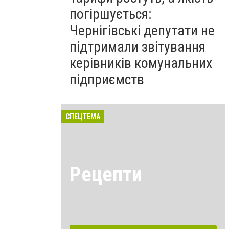
погіршується:
Чернігівські депутати не
підтримали звітування
керівників комунальних
підприємств
СПЕЦТЕМА
Рецепти