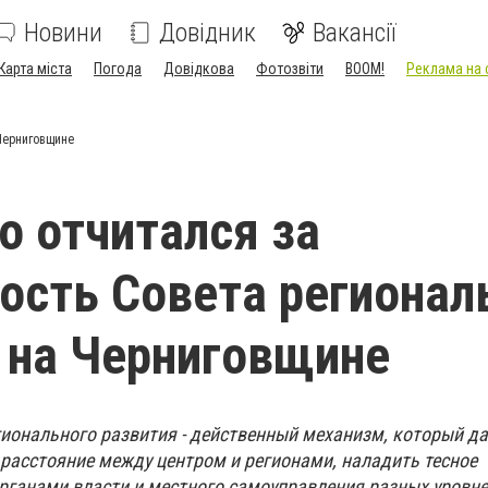
Новини
Довідник
Вакансії
Карта міста
Погода
Довідкова
Фотозвіти
BOOM!
Реклама на 
 Черниговщине
о отчитался за
ость Совета регионал
 на Черниговщине
егионального развития - действенный механизм, который да
расстояние между центром и регионами, наладить тесное
рганами власти и местного самоуправления разных уровне