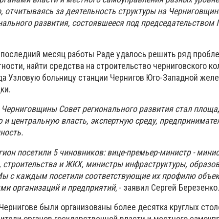
о, отчитываясь за деятельность структуры на Черниговщин
нального развития, состоявшееся под председательством 
а последний месяц работы Раде удалось решить ряд пробл
тности, найти средства на строительство черниговского ко
ода Узловую больницу станции Чернигов Юго-Западной желе
ки.
я Черниговщины Совет регионального развития стал площа
 и центральную власть, экспертную среду, предпринимате
ность.
гион посетили 5 чиновников: вице-премьер-министр - мини
, строительства и ЖКХ, министры инфраструктуры, образов
Мы с каждым посетили соответствующие их профилю объек
ями организаций и предприятий
, - заявил Сергей Березенко
 Чернигове были организованы более десятка круглых стол
вители органов государственной власти и местного самоуп