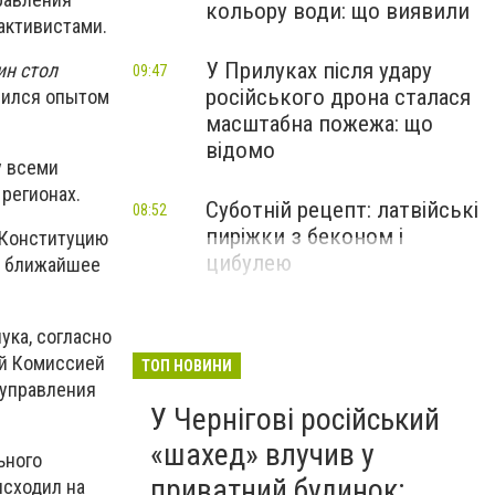
кольору води: що виявили
активистами.
У Прилуках після удару
ин стол
09:47
російського дрона сталася
елился опытом
масштабна пожежа: що
відомо
у всеми
регионах.
Суботній рецепт: латвійські
08:52
пиріжки з беконом і
 Конституцию
цибулею
в ближайшее
ука, согласно
ой Комиссией
ТОП НОВИНИ
оуправления
У Чернігові російський
«шахед» влучив у
ьного
приватний будинок:
исходил на