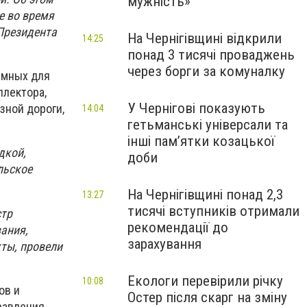
мужність»
е во время
Президента
На Чернігівщині відкрили
14:25
понад 3 тисячі проваджень
через борги за комуналку
емных для
ллектора,
У Чернігові показують
зной дороги,
14:04
гетьманські універсали та
інші пам’ятки козацької
дкой,
доби
льское
На Чернігівщині понад 2,3
13:27
тисячі вступників отримали
стр
рекомендації до
ания,
зарахування
ты, провели
.
Екологи перевірили річку
10:08
ов и
Остер після скарг на зміну
равления