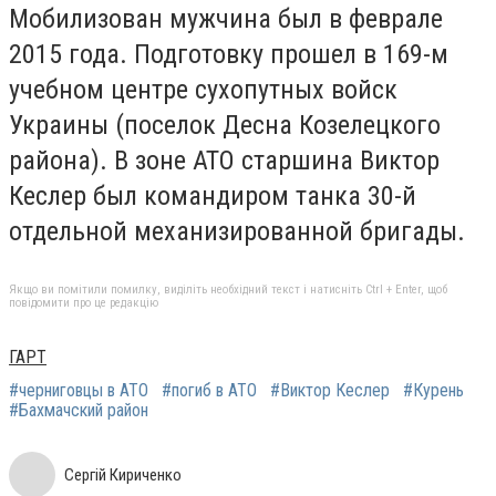
Мобилизован мужчина был в феврале
2015 года. Подготовку прошел в 169-м
учебном центре сухопутных войск
Украины (поселок Десна Козелецкого
района). В зоне АТО старшина Виктор
Кеслер был командиром танка 30-й
отдельной механизированной бригады.
Якщо ви помітили помилку, виділіть необхідний текст і натисніть Ctrl + Enter, щоб
повідомити про це редакцію
ГАРТ
#черниговцы в АТО
#погиб в АТО
#Виктор Кеслер
#Курень
#Бахмачский район
Сергій Кириченко