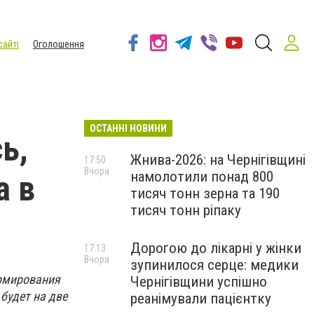
сайті
Оголошення
ОСТАННІ НОВИНИ
ь,
Жнива-2026: на Чернігівщині
17:50
Вчора
намолотили понад 800
а в
тисяч тонн зерна та 190
тисяч тонн ріпаку
Дорогою до лікарні у жінки
17:13
Вчора
зупинилося серце: медики
ормирования
Чернігівщини успішно
будет на две
реанімували пацієнтку