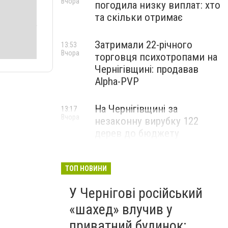
Вчора
погодила низку виплат: хто
та скільки отримає
Затримали 22-річного
13:53
Вчора
торговця психотропами на
Чернігівщині: продавав
Alpha-PVP
На Чернігівщині за
13:17
Вчора
незаконну вирубку 122
дерев до бюджету
сплатили понад 3 млн грн
ТОП НОВИНИ
У Чернігові російський
«шахед» влучив у
приватний будинок: