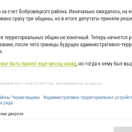
за счет Бобровицкого района. Изначально ожидалось, на 
овано сразу три общины, но в итоге депутаты приняли реш
я территориальных общин не конечный. Теперь начнется ра
анию, после чего границы будущих административно-тер
я.
 мог быть принят еще месяц назад
, но тогда к нему был вы
бхідний текст і натисніть Ctrl + Enter, щоб повідомити про це редакцію
айоны Черниговщины
#административно-территориальное устройс
я рада
 наші джерела