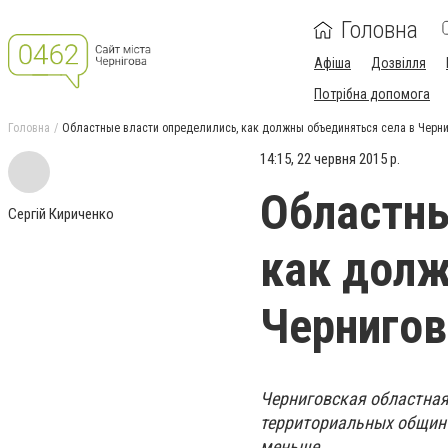
Головна
Афіша
Дозвілля
Потрібна допомога
Головна
Областные власти определились, как должны объединяться села в Черни
14:15, 22 червня 2015 р.
Областны
Сергій Кириченко
как долж
Чернигов
Черниговская областная
территориальных общин 
меньше.