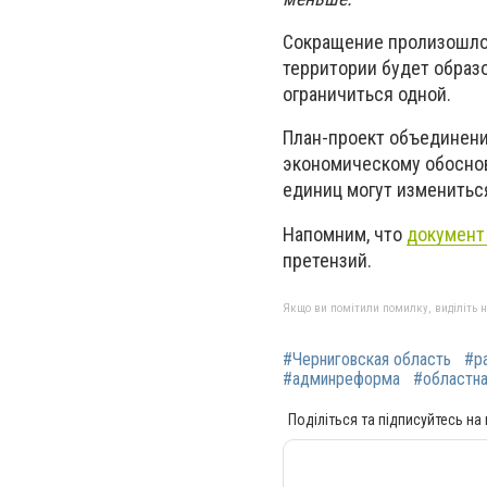
Сокращение пролизошло 
территории будет образ
ограничиться одной.
План-проект объединени
экономическому обоснов
единиц могут изменитьс
Напомним, что
документ
претензий.
Якщо ви помітили помилку, виділіть нео
#Черниговская область
#р
#админреформа
#областна
Поділіться та підписуйтесь на