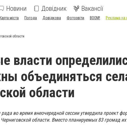
Новини
Довідник
Вакансії
Карта міста
Погода
Довідкова
Фотозвіти
BOOM!
Реклама на 
говской области
е власти определилис
ны объединяться сел
ской области
 рада во время внеочередной сессии утвердила проект ф
Черниговской области. Вместо планируемых 83 громад их 