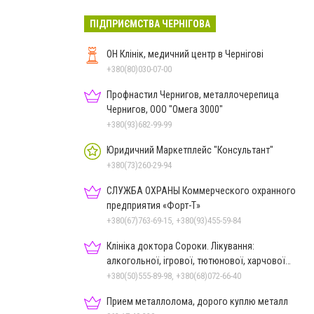
ПІДПРИЄМСТВА ЧЕРНІГОВА
ОН Клінік, медичний центр в Чернігові
+380(80)030-07-00
Профнастил Чернигов, металлочерепица
Чернигов, ООО "Омега 3000"
+380(93)682-99-99
Юридичний Маркетплейс "Консультант"
+380(73)260-29-94
СЛУЖБА ОХРАНЫ Коммерческого охранного
предприятия «Форт-Т»
+380(67)763-69-15, +380(93)455-59-84
Клініка доктора Сороки. Лікування:
алкогольної, ігрової, тютюнової, харчової
залежностей, неврозів т
+380(50)555-89-98, +380(68)072-66-40
Прием металлолома, дорого куплю металл