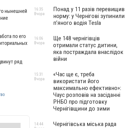
Понад у 11 разів перевищив
16:35
его нынешней
Вчора
норму: у Чернігові зупинили
ение
пʼяного водія Tesla
бота по его
Ще 148 чернігівців
16:06
риториальных
Вчора
отримали статус дитини,
яка постраждала внаслідок
війни
двинут ряд
«Час ще є, треба
15:31
Вчора
використати його
максимально ефективно»:
Чаус розповів на засіданні
тво
РНБО про підготовку
Чернігівщини до зими
Чернігівська міська рада
14:44