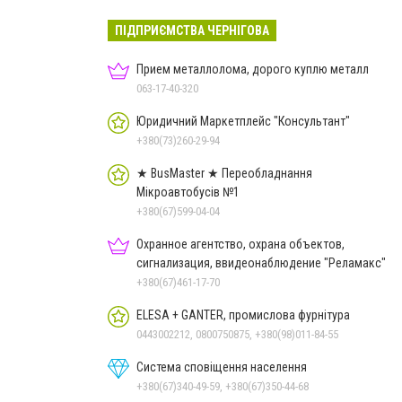
ПІДПРИЄМСТВА ЧЕРНІГОВА
Прием металлолома, дорого куплю металл
063-17-40-320
Юридичний Маркетплейс "Консультант"
+380(73)260-29-94
★ BusMaster ★ Переобладнання
Мікроавтобусів №1
+380(67)599-04-04
Охранное агентство, охрана объектов,
сигнализация, ввидеонаблюдение "Реламакс"
+380(67)461-17-70
ELESA + GANTER, промислова фурнітура
0443002212, 0800750875, +380(98)011-84-55
Система сповіщення населення
+380(67)340-49-59, +380(67)350-44-68