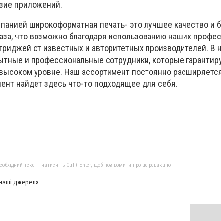
зие приложений.
панией широкоформатная печать- это лучшее качество и 
аза, что возможно благодаря использованию наших профе
ртриджей от известных и авторитетных производителей. В 
ытные и профессиональные сотрудники, которые гарантир
высоком уровне. Наш ассортимент постоянно расширяется
иент найдет здесь что-то подходящее для себя.
бхідний текст і натисніть Ctrl + Enter, щоб повідомити про це редакцію
 наші джерела