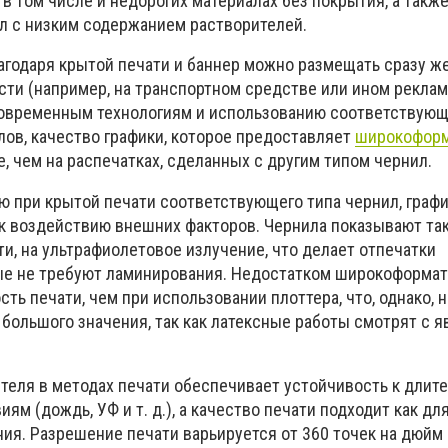
 в том числе и недорогих материалах без покрытия, а такж
л с низким содержанием растворителей.
агодаря крытой печати и баннер можно размещать сразу ж
ости (например, на транспортном средстве или ином рекла
 современным технологиям и использованию соответствующ
лов, качество графики, которое предоставляет
широкоформ
, чем на распечатках, сделанных с другим типом чернил.
ю при крытой печати соответствующего типа чернил, граф
к воздействию внешних факторов. Чернила показывают т
ти, на ультрафиолетовое излучение, что делает отпечатки
ые не требуют ламинирования. Недостатком широкоформа
ть печати, чем при использовании плоттера, что, однако, н
 большого значения, так как латексные работы смотрят с 
теля в методах печати обеспечивает устойчивость к длит
м (дождь, УФ и т. д.), а качество печати подходит как дл
ия. Разрешение печати варьируется от 360 точек на дюйм 