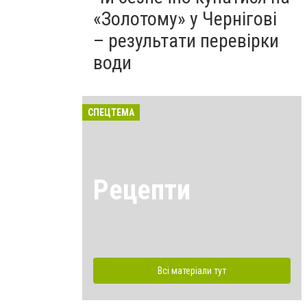
«Золотому» у Чернігові
– результати перевірки
води
СПЕЦТЕМА
Рецепти
Всі матеріали тут