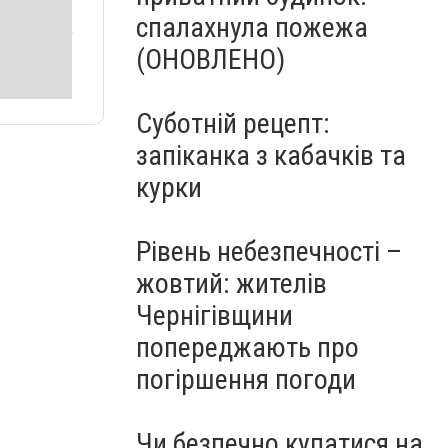
спалахнула пожежа
(ОНОВЛЕНО)
Суботній рецепт:
запіканка з кабачків та
курки
Рівень небезпечності –
жовтий: жителів
Чернігівщини
попереджають про
погіршення погоди
Чи безпечно купатися на