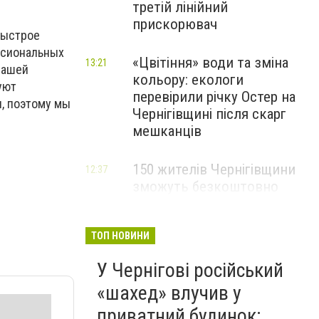
третій лінійний
прискорювач
быстрое
ссиональных
«Цвітіння» води та зміна
13:21
нашей
кольору: екологи
уют
перевірили річку Остер на
, поэтому мы
Чернігівщині після скарг
мешканців
150 жителів Чернігівщини
12:37
зможуть безкоштовно
опанувати професію
електрика
ТОП НОВИНИ
У Чернігові російський
«шахед» влучив у
приватний будинок: