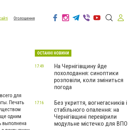
сайті
Оголошення
ОСТАННІ НОВИНИ
На Чернігівщину йде
17:49
похолодання: синоптики
розповіли, коли зміниться
погода
всего для
Без укриття, вогнегасників і
аты. Печать
17:16
стабільного опалення: на
муществом
Чернігівщині перевірили
Еще одним
модульне містечко для ВПО
ь выполнена