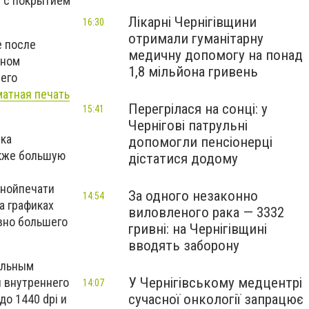
е с покрытием
Лікарні Чернігівщини
16:30
отримали гуманітарну
е после
медичну допомогу на понад
мном
1,8 мільйона гривень
его
атная печать
Перегрілася на сонці: у
15:41
Чернігові патрульні
ика
допомогли пенсіонерці
акже большую
дістатися додому
тнойпечати
За одного незаконно
14:54
а графиках
виловленого рака — 3332
явно большего
гривні: на Чернігівщині
вводять заборону
ельным
У Чернігівському медцентрі
я внутреннего
14:07
сучасної онкології запрацює
до 1440 dpi и