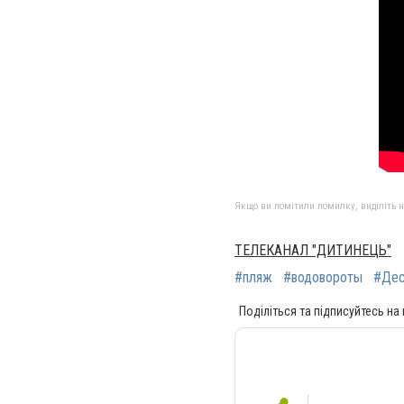
Якщо ви помітили помилку, виділіть нео
ТЕЛЕКАНАЛ "ДИТИНЕЦЬ"
#пляж
#водовороты
#Дес
Поділіться та підписуйтесь на