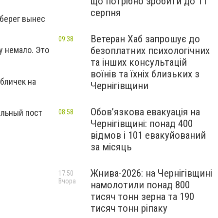
що потрібно зробити до 11
серпня
 берег вынес
Ветеран Хаб запрошує до
09:38
безоплатних психологічних
у немало. Это
та інших консультацій
воїнів та їхніх близьких з
бличек на
Чернігівщини
Обов’язкова евакуація на
ельный пост
08:58
Чернігівщині: понад 400
відмов і 101 евакуйований
за місяць
Жнива-2026: на Чернігівщині
17:50
Вчора
намолотили понад 800
тисяч тонн зерна та 190
тисяч тонн ріпаку