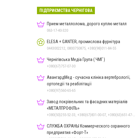
ПІДПРИЄМСТВА ЧЕРНІГОВА
Прием металлолома, дорого куплю металл
063-17-40-320
ELESA + GANTER, промислова фурнітура
0443002212, 0800750875, +380(98)011-84-55
Чернігівська Медіа Група ( ЧМГ )
+380(67)757-07-30
АвангардМед - сучасна клініка вертебрології,
ортопедії та реабілітації
+380(97)560-65-65
Завод покрівельних та фасадних матеріалів
«МЕТАЛПРОФІЛЬ»
+380(50)255-52-33, +380(67)831-00-07, +380(63)651-47-33
СЛУЖБА ОХРАНЫ Коммерческого охранного
предприятия «Форт-Т»