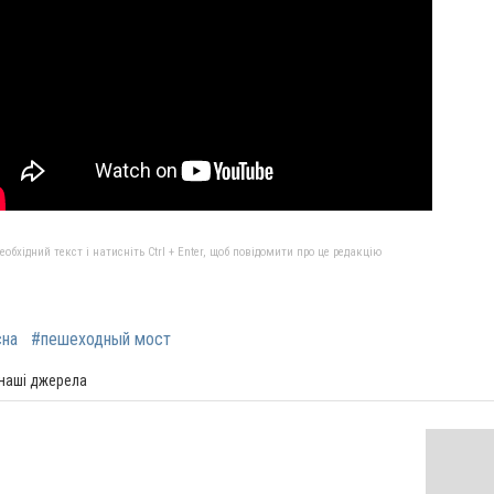
бхідний текст і натисніть Ctrl + Enter, щоб повідомити про це редакцію
на
#пешеходный мост
 наші джерела