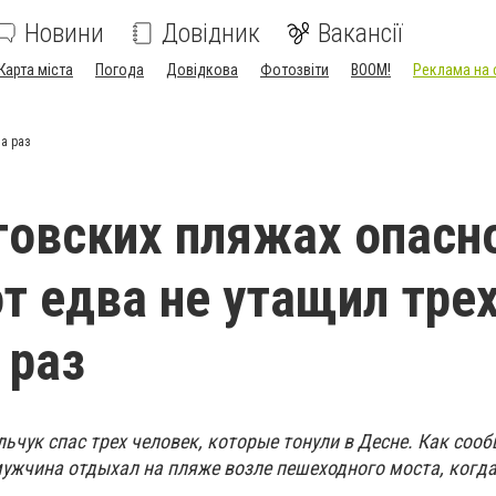
Новини
Довідник
Вакансії
Карта міста
Погода
Довідкова
Фотозвіти
BOOM!
Реклама на 
за раз
говских пляжах опасн
т едва не утащил тре
 раз
ьчук спас трех человек, которые тонули в Десне. Как соо
мужчина отдыхал на пляже возле пешеходного моста, когд