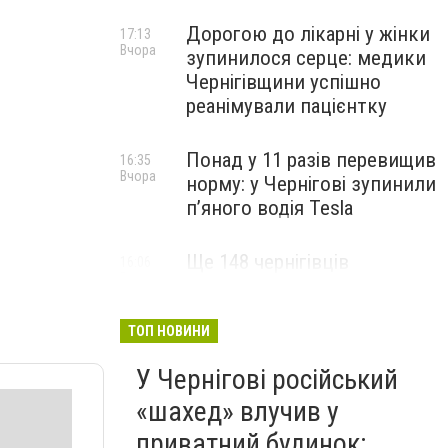
Дорогою до лікарні у жінки
17:13
Вчора
зупинилося серце: медики
Чернігівщини успішно
реанімували пацієнтку
Понад у 11 разів перевищив
16:35
Вчора
норму: у Чернігові зупинили
пʼяного водія Tesla
Ще 148 чернігівців
16:06
Вчора
отримали статус дитини,
яка постраждала внаслідок
війни
ТОП НОВИНИ
У Чернігові російський
«шахед» влучив у
приватний будинок: