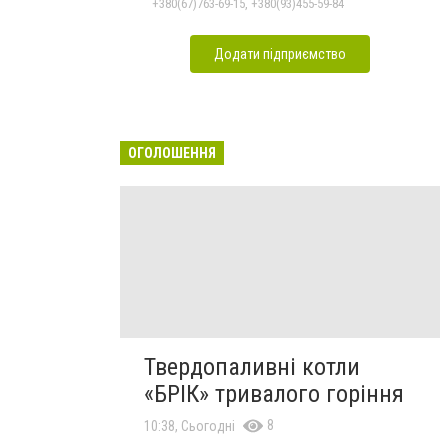
+380(67)763-69-15, +380(93)455-59-84
Додати підприємство
ОГОЛОШЕННЯ
Твердопаливні котли
«БРІК» тривалого горіння
8
10:38, Сьогодні