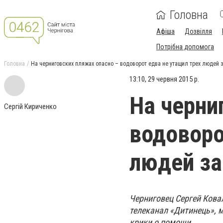
Головна
Афіша
Дозвілля
Потрібна допомога
Головна
На черниговских пляжах опасно – водоворот едва не утащил трех людей 
13:10, 29 червня 2015 р.
На черни
Сергій Кириченко
водоворо
людей за
Черниговец Сергей Ковал
телеканал «Дитинець», 
крики о помощи.