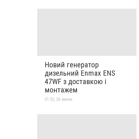
Новий генератор
дизельний Enmax ENS
47WF з доставкою і
монтажем
01:35, 26 липня