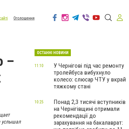
сайті
Оголошення
ОСТАННІ НОВИНИ
о –
У Чернігові під час ремонту
11:10
тролейбуса вибухнуло
х
колесо: слюсар ЧТУ у вкрай
тяжкому стані
Понад 2,3 тисячі вступників
10:25
на Чернігівщині отримали
бщает
рекомендації до
а услышал
зарахування на бакалаврат: