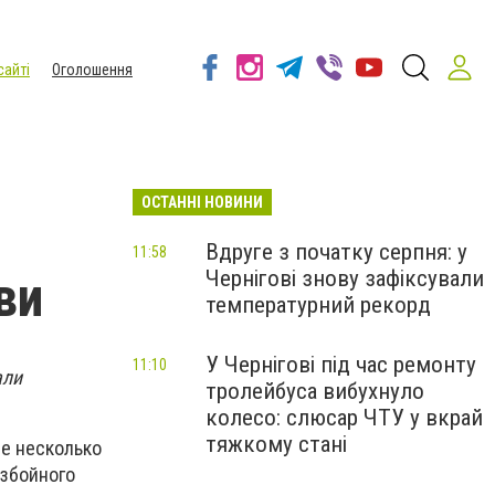
сайті
Оголошення
ОСТАННІ НОВИНИ
Вдруге з початку серпня: у
11:58
Чернігові знову зафіксували
ви
температурний рекорд
У Чернігові під час ремонту
11:10
али
тролейбуса вибухнуло
колесо: слюсар ЧТУ у вкрай
тяжкому стані
е несколько
азбойного