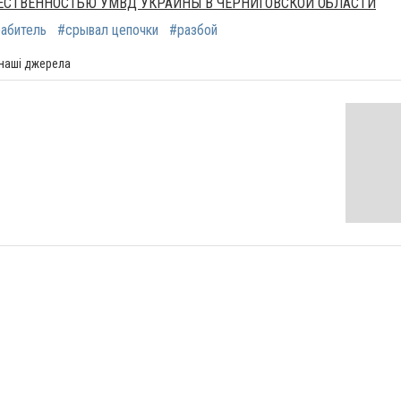
ЩЕСТВЕННОСТЬЮ УМВД УКРАИНЫ В ЧЕРНИГОВСКОЙ ОБЛАСТИ
рабитель
#срывал цепочки
#разбой
 наші джерела