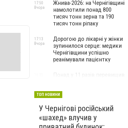
Жнива-2026: на Чернігівщині
17:50
Вчора
намолотили понад 800
тисяч тонн зерна та 190
тисяч тонн ріпаку
Дорогою до лікарні у жінки
17:13
Вчора
зупинилося серце: медики
Чернігівщини успішно
реанімували пацієнтку
Понад у 11 разів перевищив
16:35
Вчора
норму: у Чернігові зупинили
пʼяного водія Tesla
ТОП НОВИНИ
У Чернігові російський
«шахед» влучив у
приватний будинок: