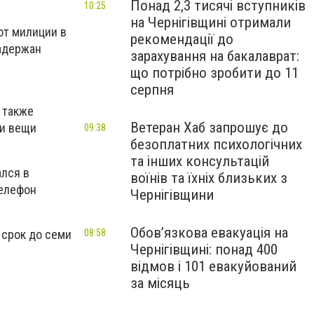
Понад 2,3 тисячі вступників
10:25
на Чернігівщині отримали
от милиции в
рекомендації до
задержан
зарахування на бакалаврат:
що потрібно зробити до 11
серпня
 также
Ветеран Хаб запрошує до
 и вещи
09:38
безоплатних психологічних
та інших консультацій
ался в
воїнів та їхніх близьких з
телефон
Чернігівщини
Обов’язкова евакуація на
 срок до семи
08:58
Чернігівщині: понад 400
відмов і 101 евакуйований
за місяць