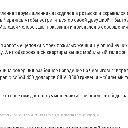
ления злоумышленник находился в розыске и скрывался 
л в Чернигов чтобы встретиться со своей девушкой – был 
Молодой человек дал показания и признался в совершении
л золотые цепочки с трех пожилых женщин, у одной из них
у. А из обворованной квартиры вынес мобильный телефон
жчина совершил разбойное нападение на черниговца: ворв
абрал с собой 450 долларов США, 3500 гривен и мобильный 
, которое ожидает злоумышленника - лишение свободы на
бхідний текст і натисніть Ctrl + Enter, щоб повідомити про це редакцію