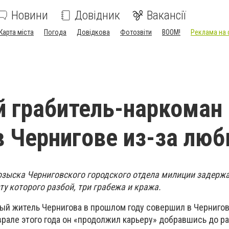
Новини
Довідник
Вакансії
Карта міста
Погода
Довідкова
Фотозвіти
BOOM!
Реклама на 
 грабитель-наркоман
в Чернигове из-за люб
озыска Черниговского городского отдела милиции задерж
у которого разбой, три грабежа и кража.
ый житель Чернигова в прошлом году совершил в Чернигов
врале этого года он «продолжил карьеру» добравшись до р