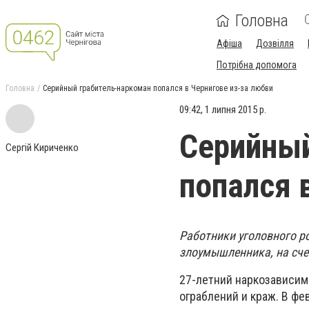
Головна
Афіша
Дозвілля
Потрібна допомога
Головна
Серийный грабитель-наркоман попался в Чернигове из-за любви
09:42, 1 липня 2015 р.
Серийный
Сергій Кириченко
попался 
Работники уголовного р
злоумышленника, на счет
27-летний наркозависим
ограблений и краж. В фе