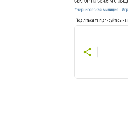
СЕКТОР ПО СВЯЗЯМ С ОБ
#черниговская милиция
#г
Поділіться та підписуйтесь на