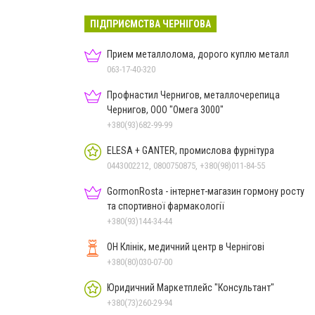
ПІДПРИЄМСТВА ЧЕРНІГОВА
Прием металлолома, дорого куплю металл
063-17-40-320
Профнастил Чернигов, металлочерепица
Чернигов, ООО "Омега 3000"
+380(93)682-99-99
ELESA + GANTER, промислова фурнітура
0443002212, 0800750875, +380(98)011-84-55
GormonRosta - інтернет-магазин гормону росту
та спортивної фармакології
+380(93)144-34-44
ОН Клінік, медичний центр в Чернігові
+380(80)030-07-00
Юридичний Маркетплейс "Консультант"
+380(73)260-29-94