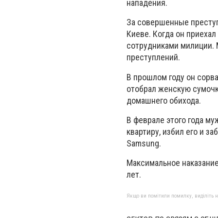
нападения.
За совершенные преступ
Киеве. Когда он приеха
сотрудниками милиции. 
преступлений.
В прошлом году он сорва
отобрал женскую сумочк
домашнего обихода.
В феврале этого года му
квартиру, избил его и з
Samsung.
Максимальное наказание
лет.
Якщо ви помітили помилку, виділіть нео