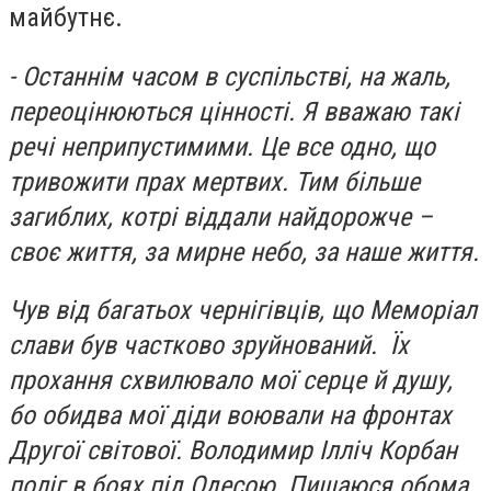
майбутнє.
- Останнім часом в суспільстві, на жаль,
переоцінюються цінності. Я вважаю такі
речі неприпустимими. Це все одно, що
тривожити прах мертвих. Тим більше
загиблих, котрі віддали найдорожче –
своє життя, за мирне небо, за наше життя.
Чув від багатьох чернігівців, що Меморіал
слави був частково зруйнований. Їх
прохання схвилювало мої серце й душу,
бо обидва мої діди воювали на фронтах
Другої світової. Володимир Ілліч Корбан
поліг в боях під Одесою. Пишаюся обома