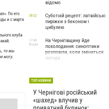
відомо
л». По его
Суботній рецепт: латвійські
08:52
ды и с марта
пиріжки з беконом і
цибулею
льного клуба
На Чернігівщину йде
Бакай.
17:49
Вчора
похолодання: синоптики
ь, то мы
розповіли, коли зміниться
е могу.
погода
ТОП НОВИНИ
У Чернігові російський
«шахед» влучив у
приватний будинок: