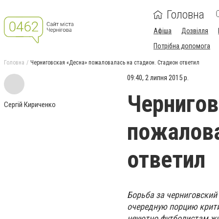
Головна
Афіша
Дозвілля
Потрібна допомога
Головна
Черниговская «Десна» пожаловалась на стадион. Стадион ответил
09:40, 2 липня 2015 р.
Чернигов
Сергій Кириченко
пожалова
ответил
Борьба за черниговский
очередную порцию крити
неуютно футболистам жив