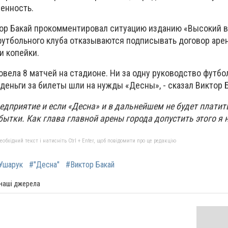
енность.
ор Бакай прокомментировал ситуацию изданию «Высокий ва
футбольного клуба отказываются подписывать договор арен
и копейки.
ровела 8 матчей на стадионе. Ни за одну руководство футбо
я деньги за билеты шли на нужды «Десны», - сказал Виктор 
едприятие и если «Десна» и в дальнейшем не будет платит
ытки. Как глава главной арены города допустить этого я н
бхідний текст і натисніть Ctrl + Enter, щоб повідомити про це редакцію
Ушарук
#"Десна"
#Виктор Бакай
 наші джерела