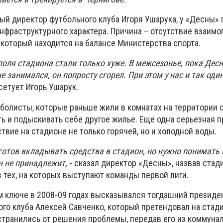
ый директор футбольного клуба Игоря Ушарука, у «Десны»
фраструктурного характера. Причина – отсутствие взаимо
 который находится на балансе Министерства спорта.
 поля стадиона стали только хуже. В межсезонье, пока Дес
е занимался, он попросту сгорел. При этом у нас и так оди
сетует Игорь Ушарук.
тболисты, которые раньше жили в комнатах на территории 
 и подыскивать себе другое жилье. Еще одна серьезная п
ствие на стадионе не только горячей, но и холодной воды.
 готов вкладывать средства в стадион, но нужно понимать 
н не принадлежит,
- сказал директор «Десны», назвав стад
 тех, на которых выступают команды первой лиги.
м ключе в 2008-09 годах высказывался тогдашний президе
го клуба Алексей Савченко, который претендовал на стадио
странились от решения проблемы, передав его из коммуна