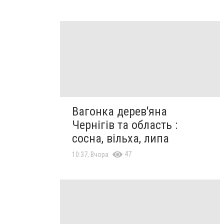
Вагонка дерев'яна
Чернігів та область :
сосна, вільха, липа
47
10:37, Вчора