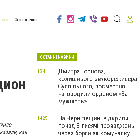
сайті
Оголошення
ОСТАННІ НОВИНИ
Дмитра Горнова,
15:41
колишнього звукорежисера
дион
Суспільного, посмертно
нагородили орденом «За
мужність»
На Чернігівщині відкрили
14:25
учило
понад 3 тисячі проваджень
казали, как
через борги за комуналку