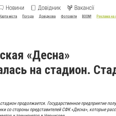
Новини
Довідник
Вакансії
Карта міста
Погода
Довідкова
Фотозвіти
BOOM!
Реклама на 
ская «Десна»
лась на стадион. Ста
 стадион продолжается. Государственное предприятие пол
ки со стороны представителей СФК «Десна», которые расс
ется и тренируется в Чернигове.