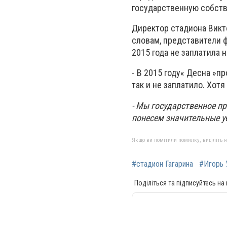
государственную собств
Директор стадиона Викт
словам, представители 
2015 года не заплатила н
- В 2015 году« Десна »п
так и не заплатило. Хот
- Мы государственное пр
понесем значительные уб
Якщо ви помітили помилку, виділіть нео
#стадион Гагарина
#Игорь 
Поділіться та підписуйтесь на