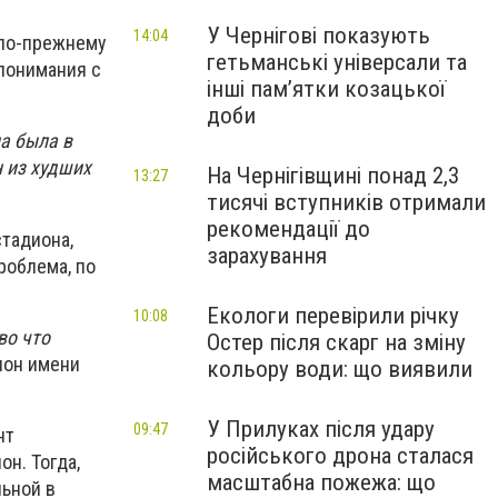
У Чернігові показують
14:04
 по-прежнему
гетьманські універсали та
понимания с
інші пам’ятки козацької
доби
на была в
н из худших
На Чернігівщині понад 2,3
13:27
тисячі вступників отримали
рекомендації до
стадиона,
зарахування
роблема, по
Екологи перевірили річку
10:08
во что
Остер після скарг на зміну
ион имени
кольору води: що виявили
У Прилуках після удару
09:47
нт
російського дрона сталася
н. Тогда,
масштабна пожежа: що
льной в