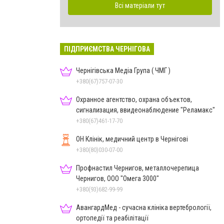
Всі матеріали тут
ПІДПРИЄМСТВА ЧЕРНІГОВА
Чернігівська Медіа Група ( ЧМГ )
+380(67)757-07-30
Охранное агентство, охрана объектов,
сигнализация, ввидеонаблюдение "Реламакс"
+380(67)461-17-70
ОН Клінік, медичний центр в Чернігові
+380(80)030-07-00
Профнастил Чернигов, металлочерепица
Чернигов, ООО "Омега 3000"
+380(93)682-99-99
АвангардМед - сучасна клініка вертебрології,
ортопедії та реабілітації