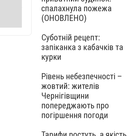
спалахнула пожежа
(ОНОВЛЕНО)
Суботній рецепт:
запіканка з кабачків та
курки
Рівень небезпечності –
жовтий: жителів
Чернігівщини
попереджають про
погіршення погоди
Тарифи ростуть, а якість