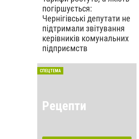
погіршується:
Чернігівські депутати не
підтримали звітування
керівників комунальних
підприємств
СПЕЦТЕМА
Рецепти