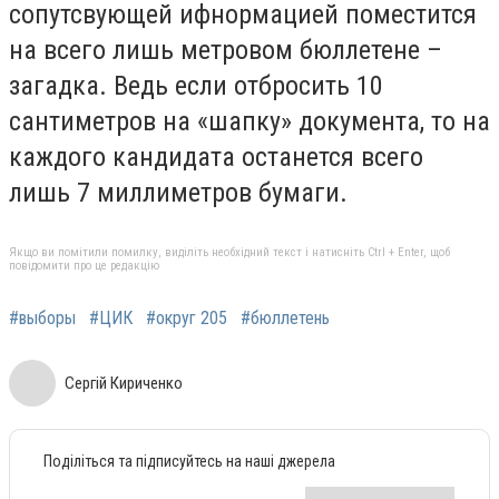
сопутсвующей ифнормацией поместится
на всего лишь метровом бюллетене –
загадка. Ведь если отбросить 10
сантиметров на «шапку» документа, то на
каждого кандидата останется всего
лишь 7 миллиметров бумаги.
Якщо ви помітили помилку, виділіть необхідний текст і натисніть Ctrl + Enter, щоб
повідомити про це редакцію
#выборы
#ЦИК
#округ 205
#бюллетень
Сергій Кириченко
Поділіться та підписуйтесь на наші джерела