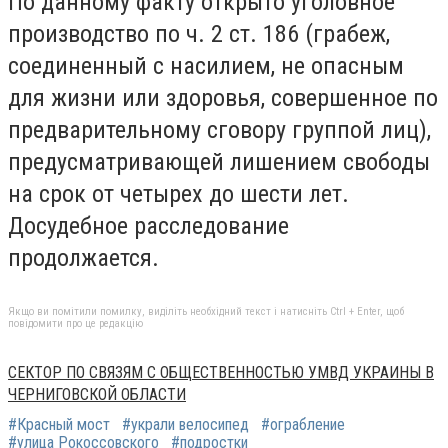
По данному факту открыто уголовное
производство по ч. 2 ст. 186 (грабеж,
соединенный с насилием, не опасным
для жизни или здоровья, совершенное по
предварительному сговору группой лиц),
предусматривающей лишением свободы
на срок от четырех до шести лет.
Досудебное расследование
продолжается.
Якщо ви помітили помилку, виділіть необхідний текст і натисніть Ctrl + Enter, щоб
повідомити про це редакцію
СЕКТОР ПО СВЯЗЯМ С ОБЩЕСТВЕННОСТЬЮ УМВД УКРАИНЫ В
ЧЕРНИГОВСКОЙ ОБЛАСТИ
#Красный мост
#украли велосипед
#ограбление
#улица Рокоссовского
#подростки