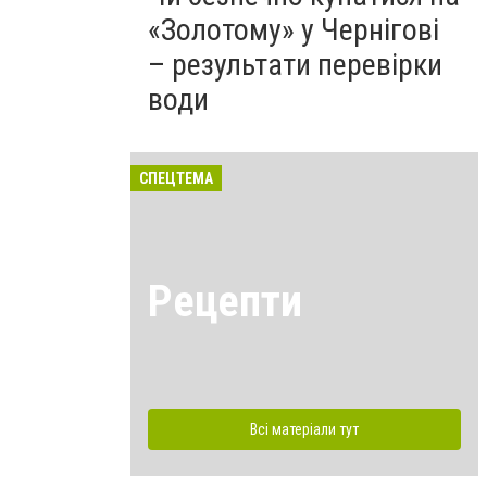
«Золотому» у Чернігові
– результати перевірки
води
СПЕЦТЕМА
Рецепти
Всі матеріали тут