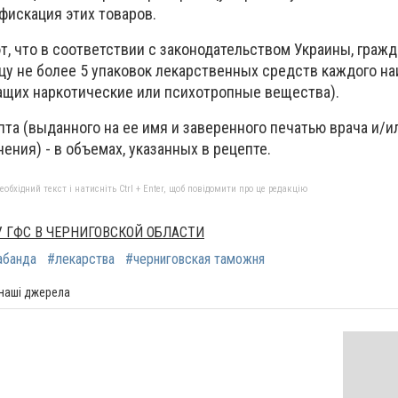
нфискация этих товаров.
, что в соответствии с законодательством Украины, гражд
цу не более 5 упаковок лекарственных средств каждого н
ащих наркотические или психотропные вещества).
пта (выданного на ее имя и заверенного печатью врача и/и
ния) - в объемах, указанных в рецепте.
бхідний текст і натисніть Ctrl + Enter, щоб повідомити про це редакцію
 ГФС В ЧЕРНИГОВСКОЙ ОБЛАСТИ
абанда
#лекарства
#черниговская таможня
 наші джерела