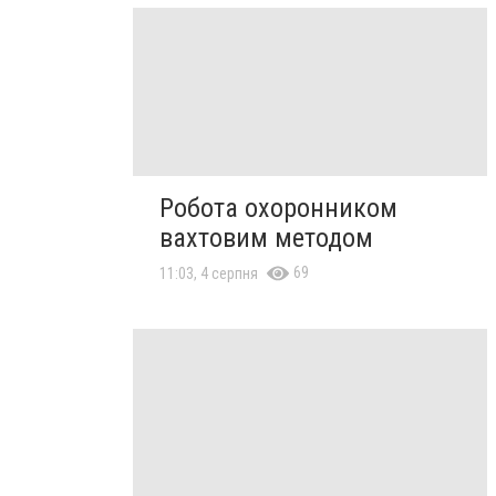
Робота охоронником
вахтовим методом
69
11:03, 4 серпня