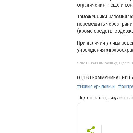
ограничения, - еще и ко
Таможенники напоминают
перемещать через грани
(кроме средств, содерж
При наличии у лица реце
учреждения здравоохране
Якщо ви помітили помилку, виділіть нео
ОТДЕЛ КОММУНИКАЦИЙ ГУ
#Новые Ярыловичи
#контр
Поділіться та підписуйтесь на