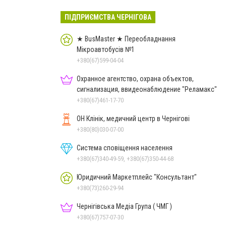
ПІДПРИЄМСТВА ЧЕРНІГОВА
★ BusMaster ★ Переобладнання
Мікроавтобусів №1
+380(67)599-04-04
Охранное агентство, охрана объектов,
сигнализация, ввидеонаблюдение "Реламакс"
+380(67)461-17-70
ОН Клінік, медичний центр в Чернігові
+380(80)030-07-00
Система сповіщення населення
+380(67)340-49-59, +380(67)350-44-68
Юридичний Маркетплейс "Консультант"
+380(73)260-29-94
Чернігівська Медіа Група ( ЧМГ )
+380(67)757-07-30