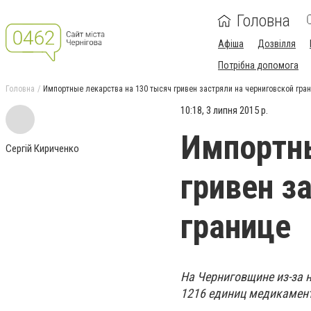
Головна
Афіша
Дозвілля
Потрібна допомога
Головна
Импортные лекарства на 130 тысяч гривен застряли на черниговской гра
10:18, 3 липня 2015 р.
Импортны
Сергій Кириченко
гривен з
границе
На Черниговщине из-за
1216 единиц медикамент