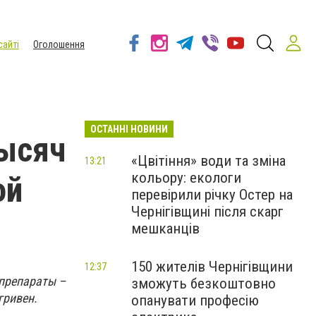
сайті
Оголошення
ОСТАННІ НОВИНИ
тысяч
«Цвітіння» води та зміна
13:21
кольору: екологи
ой
перевірили річку Остер на
Чернігівщині після скарг
мешканців
150 жителів Чернігівщини
12:37
препараты –
зможуть безкоштовно
гривен.
опанувати професію