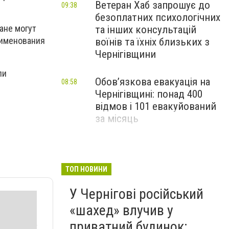
Ветеран Хаб запрошує до
09:38
безоплатних психологічних
ане могут
та інших консультацій
аименования
воїнів та їхніх близьких з
Чернігівщини
ли
Обов’язкова евакуація на
08:58
Чернігівщині: понад 400
відмов і 101 евакуйований
за місяць
Жнива-2026: на Чернігівщині
17:50
Вчора
намолотили понад 800
тисяч тонн зерна та 190
ТОП НОВИНИ
тисяч тонн ріпаку
У Чернігові російський
«шахед» влучив у
приватний будинок: