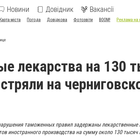
Новини
Довідник
Вакансії
Карта міста
Погода
Довідкова
Фотозвіти
BOOM!
Реклама на 
нице
е лекарства на 130 
астряли на черниговск
 нарушения таможенных правил задержаны лекарственные 
ов иностранного производства на сумму около 130 тысяч 