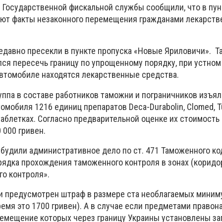
 Государственной фискальной службы сообщили, что в пун
яют факты незаконного перемещения гражданами лекарст
недавно пресекли в пункте пропуска «Новые Яриловичи». Т
лся пересечь границу по упрощенному порядку, при устном
 автомобиле находятся лекарственные средства.
уппа в составе работников таможни и пограничников изъял
омобиля 1216 единиц препаратов Deca-Durabolin, Clomed, Tu
 таблетках. Согласно предварительной оценке их стоимость
 000 гривен.
будили административное дело по ст. 471 Таможенного ко
ядка прохождения таможенного контроля в зонах (коридо
о контроля».
и предусмотрен штраф в размере ста необлагаемых миним
ремя это 1700 гривен). А в случае если предметами право
ремещение которых через границу Украины установлены за