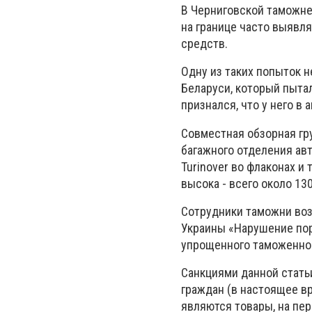
В Черниговской таможне
на границе часто выявл
средств.
Одну из таких попыток 
Беларуси, который пыта
признался, что у него в
Совместная обзорная гр
багажного отделения авт
Turinover во флаконах и
высока - всего около 130
Сотрудники таможни воз
Украины «Нарушение пор
упрощенного таможенног
Санкциями данной стать
граждан (в настоящее в
являются товары, на пе