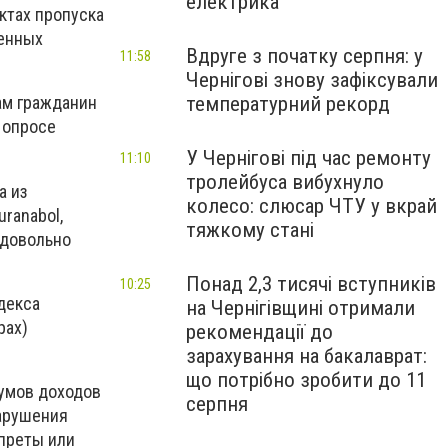
електрика
ктах пропуска
венных
Вдруге з початку серпня: у
11:58
Чернігові знову зафіксували
температурний рекорд
ам гражданин
 опросе
У Чернігові під час ремонту
11:10
тролейбуса вибухнуло
а из
колесо: слюсар ЧТУ у вкрай
ranabol,
тяжкому стані
 довольно
Понад 2,3 тисячі вступників
10:25
декса
на Чернігівщині отримали
рах)
рекомендації до
зарахування на бакалаврат:
що потрібно зробити до 11
умов доходов
серпня
нарушения
преты или