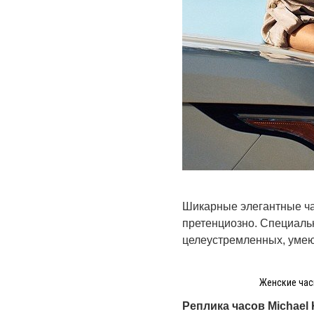
Шикарные элегантные ч
претенциозно. Специаль
целеустремленных, умею
Женские часы
Реплика часов
Michael