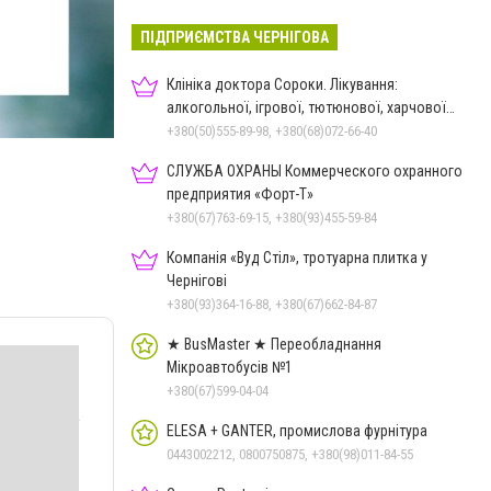
ПІДПРИЄМСТВА ЧЕРНІГОВА
Клініка доктора Сороки. Лікування:
алкогольної, ігрової, тютюнової, харчової
залежностей, неврозів т
+380(50)555-89-98, +380(68)072-66-40
СЛУЖБА ОХРАНЫ Коммерческого охранного
предприятия «Форт-Т»
+380(67)763-69-15, +380(93)455-59-84
Компанія «Вуд Стіл», тротуарна плитка у
Чернігові
+380(93)364-16-88, +380(67)662-84-87
★ BusMaster ★ Переобладнання
Мікроавтобусів №1
+380(67)599-04-04
ELESA + GANTER, промислова фурнітура
0443002212, 0800750875, +380(98)011-84-55