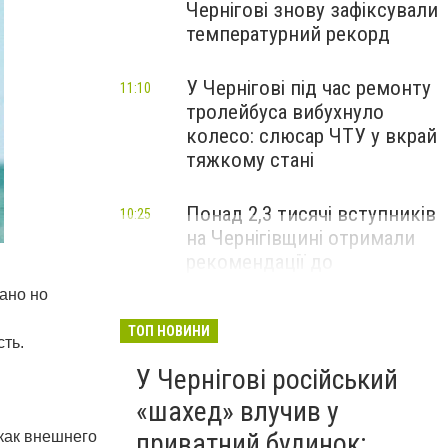
Чернігові знову зафіксували
температурний рекорд
У Чернігові під час ремонту
11:10
тролейбуса вибухнуло
колесо: слюсар ЧТУ у вкрай
тяжкому стані
Понад 2,3 тисячі вступників
10:25
на Чернігівщині отримали
рекомендації до
зарахування на бакалаврат:
ано но
що потрібно зробити до 11
серпня
ТОП НОВИНИ
ть.
У Чернігові російський
«шахед» влучив у
приватний будинок:
 как внешнего