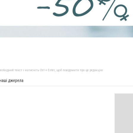
бхідний текст і натисніть Ctrl + Enter, щоб повідомити про це редакцію
 наші джерела