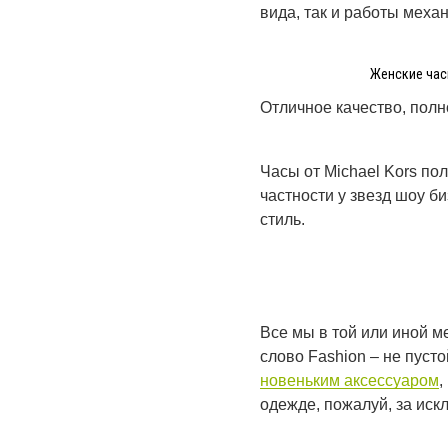
вида, так и работы меха
Женские часы
Отличное качество, полн
Часы от
Michael
Kors
пол
частности у звезд шоу би
стиль.
Все мы в той или иной 
слово
Fashion
– не пуст
новеньким аксессуаром
,
одежде, пожалуй, за иск