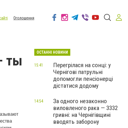
сайті
Оголошення
ОСТАННІ НОВИНИ
– ты
Перегрілася на сонці: у
15:41
Чернігові патрульні
допомогли пенсіонерці
дістатися додому
За одного незаконно
14:54
виловленого рака — 3332
гривні: на Чернігівщині
казывают
вводять заборону
чества
нском