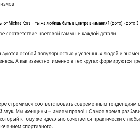
низмов.
 от MichaelKors – ты же любишь быть в центре внимания? (фото) - фото 3
ое соответствие цветовой гаммы и каждой детали.
ьзуются особой популярностью у успешных людей и знамен
знеса. А как известно, именно в тех кругах формируются тр
мере стремимся соответствовать современным тенденциям 
ой звук. Мы женщины – имеем право!
J
Самое время разбави
 который к тому же идеально сочетается практически с люб
лючением спортивного.