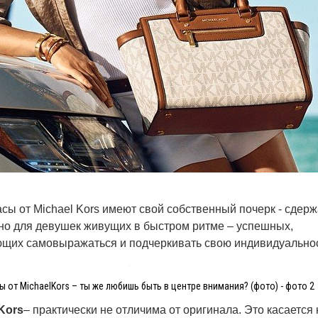
асы от
Michael
Kors
имеют свой собственный почерк -
сдерж
но для девушек живущих в быстром ритме – успешных,
щих самовыражаться и подчеркивать свою индивидуальнос
 от MichaelKors – ты же любишь быть в центре внимания? (фото) - фото 2
Kors
– практически не отличима от оригинала. Это касается