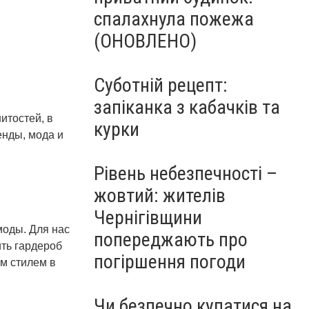
спалахнула пожежа
(ОНОВЛЕНО)
Суботній рецепт:
запіканка з кабачків та
итостей, в
курки
енды, мода и
Рівень небезпечності –
жовтий: жителів
Чернігівщини
моды. Для нас
попереджають про
ть гардероб
погіршення погоди
ым стилем в
Чи безпечно купатися на