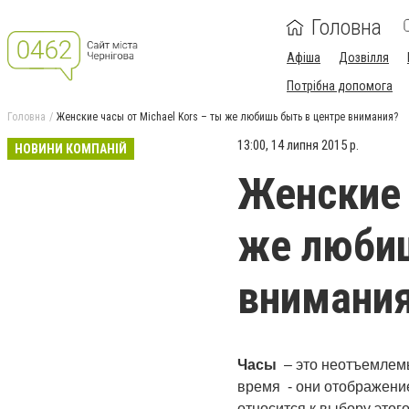
Головна
Афіша
Дозвілля
Потрібна допомога
Головна
Женские часы от Michael Kors – ты же любишь быть в центре внимания?
13:00, 14 липня 2015 р.
НОВИНИ КОМПАНІЙ
Женские 
же любиш
внимани
Часы
– это неотъемлемы
время - они отображение
относится к выбору этог