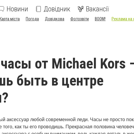
Новини
Довідник
Вакансії
Карта міста
Погода
Довідкова
Фотозвіти
BOOM!
Реклама на 
часы от Michael Kors 
ь быть в центре
я?
й аксессуар любой современной леди. Часы не просто по
 того, как ты его проводишь. Прекрасная половина челове
о аксессуара с особым вниманием, ведь каждая деталь в же