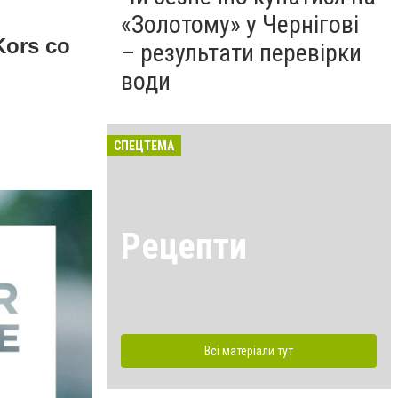
«Золотому» у Чернігові
Kors
со
– результати перевірки
води
СПЕЦТЕМА
Рецепти
Всі матеріали тут