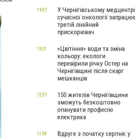
У Чернігівському медцентрі
14:07
сучасної онкології запрацює
третій лінійний
прискорювач
«Цвітіння» води та зміна
13:21
кольору: екологи
перевірили річку Остер на
Чернігівщині після скарг
мешканців
150 жителів Чернігівщини
12:37
зможуть безкоштовно
опанувати професію
електрика
Вдруге з початку серпня: у
11:58