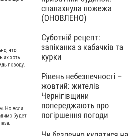
спалахнула пожежа
(ОНОВЛЕНО)
Суботній рецепт:
запіканка з кабачків та
но, что
курки
 их хоть
удь поводу.
Рівень небезпечності –
жовтий: жителів
Чернігівщини
попереджають про
м. Но если
погіршення погоди
одимо будет
лаза.
Чи безпечно купатися на