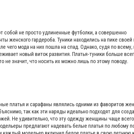
ют собой не просто удлиненные футболки, а совершенно
ты женского гардероба. Туники находились на пике своей
сле чего мода на них пошла на спад. Однако, судя по всему
реживает новый виток развития. Платья-туники больше все
то не значит, что носить их можно лишь по этому поводу.
ые платья и сарафаны являлись одними из фаворитов жен
бъяснимо, так как эти наряды идеально подходят для созд
ожей. Не удивительно, что эту одежду женщины чаще всего
модельеры предлагают надевать белые платья по любому п
и каждый модельер включил белое платье в свою летнюю 