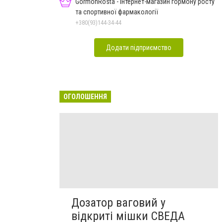
GormonRosta - інтернет-магазин гормону росту
та спортивної фармакології
+380(93)144-34-44
Додати підприємство
ОГОЛОШЕННЯ
Дозатор ваговий у
відкриті мішки СВЕДА