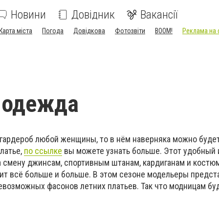
Новини
Довідник
Вакансії
Карта міста
Погода
Довідкова
Фотозвіти
BOOM!
Реклама на 
 одежда
й гардероб любой женщины, то в нём наверняка можно буде
латье,
по ссылке
вы можете узнать больше. Этот удобный 
а смену джинсам, спортивным штанам, кардиганам и костюм
ит всё больше и больше. В этом сезоне модельеры предст
евозможных фасонов летних платьев. Так что модницам буд