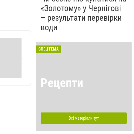
«Золотому» у Чернігові
– результати перевірки
води
СПЕЦТЕМА
Рецепти
Всі матеріали тут