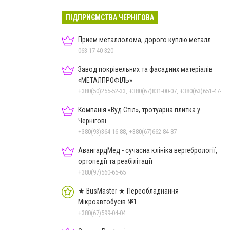
ПІДПРИЄМСТВА ЧЕРНІГОВА
Прием металлолома, дорого куплю металл
063-17-40-320
Завод покрівельних та фасадних матеріалів
«МЕТАЛПРОФІЛЬ»
+380(50)255-52-33, +380(67)831-00-07, +380(63)651-47-33
Компанія «Вуд Стіл», тротуарна плитка у
Чернігові
+380(93)364-16-88, +380(67)662-84-87
АвангардМед - сучасна клініка вертебрології,
ортопедії та реабілітації
+380(97)560-65-65
★ BusMaster ★ Переобладнання
Мікроавтобусів №1
+380(67)599-04-04