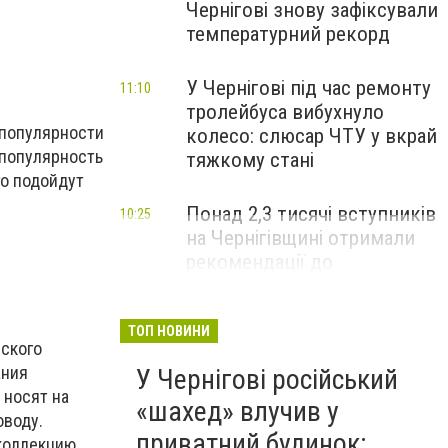
Чернігові знову зафіксували
температурний рекорд
У Чернігові під час ремонту
11:10
тролейбуса вибухнуло
 популярности
колесо: слюсар ЧТУ у вкрай
, популярность
тяжкому стані
го подойдут
Понад 2,3 тисячі вступників
10:25
на Чернігівщині отримали
рекомендації до
зарахування на бакалаврат:
що потрібно зробити до 11
серпня
ТОП НОВИНИ
ского
ания
У Чернігові російський
 носят на
«шахед» влучив у
оводу.
приватний будинок:
коллекцию