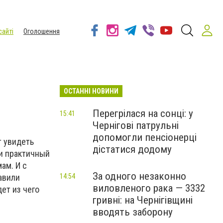
сайті
Оголошення
ОСТАННІ НОВИНИ
Перегрілася на сонці: у
15:41
Чернігові патрульні
допомогли пенсіонерці
т увидеть
дістатися додому
и практичный
ам. И с
За одного незаконно
авили
14:54
виловленого рака — 3332
ет из чего
гривні: на Чернігівщині
вводять заборону