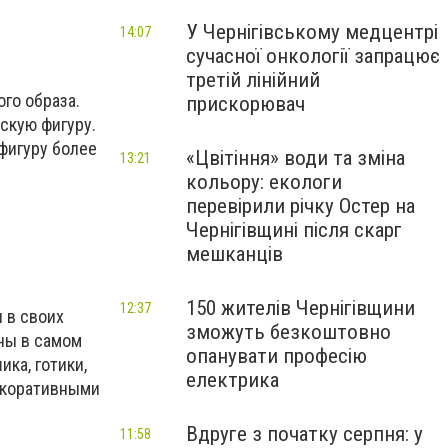
У Чернігівському медцентрі
14:07
сучасної онкології запрацює
третій лінійний
го образа.
прискорювач
скую фигуру.
 фигуру более
«Цвітіння» води та зміна
13:21
кольору: екологи
перевірили річку Остер на
Чернігівщині після скарг
мешканців
150 жителів Чернігівщини
12:37
 в своих
зможуть безкоштовно
ны в самом
опанувати професію
ка, готики,
електрика
декоративными
Вдруге з початку серпня: у
11:58