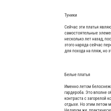
Туники
Сейчас эти платья явля
самостоятельные элемен
несколько лет назад, по
этого наряда сейчас пе
для похода на пляж, но э
Белые платья
Именно летом белоснежн
гардероба. Это вполне о
контраста с загорелой к
отдыхе. Но этим летом 
Недаром же, практическ