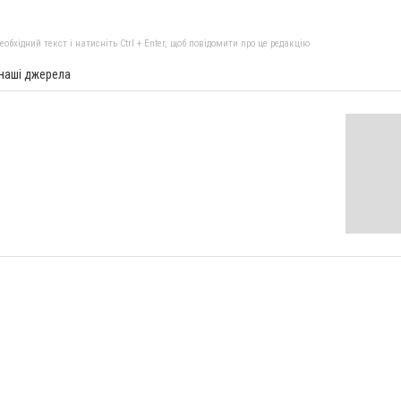
бхідний текст і натисніть Ctrl + Enter, щоб повідомити про це редакцію
 наші джерела