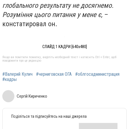
глобального результату не досягнемо.
Розуміння цього питання у мене є,
–
констатировал он.
СЛАЙД 1 КАДРИ [640x480]
Якщо ви помітили помилку, виділіть необхідний текст і натисніть Ctrl + Enter, щоб
повідомити про це редакцію
#Валерий Кулич
#черниговская ОГА
#облгосадминистрация
#кадры
Сергій Кириченко
Поділіться та підписуйтесь на наші джерела