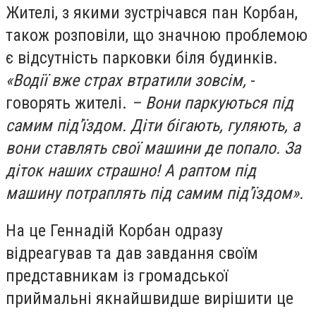
Жителі, з якими зустрічався пан Корбан,
також розповіли, що значною проблемою
є відсутність парковки біля будинків.
«Водії вже страх втратили зовсім,
-
говорять жителі.
– Вони паркуються під
самим під
′їздом. Діти бігають, гуляють, а
вони ставлять свої машини де попало. За
діток наших страшно! А раптом під
машину потраплять під самим під
′їздом».
На це Геннадій Корбан одразу
відреагував та дав завдання своїм
представникам із громадської
приймальні якнайшвидше вирішити це