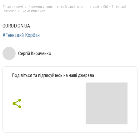
Якщо ви помітили помилку, виділіть необхідний текст і натисніть Ctrl + Enter, щоб
повідомити про це редакцію
GOROD.CN.UA
#Геннадий Корбан
Сергій Кириченко
Поділіться та підписуйтесь на наші джерела