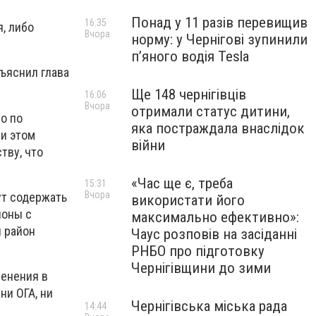
Понад у 11 разів перевищив
16:35
, либо
Вчора
норму: у Чернігові зупинили
пʼяного водія Tesla
ъяснил глава
Ще 148 чернігівців
16:06
Вчора
отримали статус дитини,
о по
яка постраждала внаслідок
ри этом
війни
тву, что
«Час ще є, треба
15:31
Вчора
ут содержать
використати його
йоны с
максимально ефективно»:
й район
Чаус розповів на засіданні
РНБО про підготовку
Чернігівщини до зими
енения в
ни ОГА, ни
Чернігівська міська рада
14:44