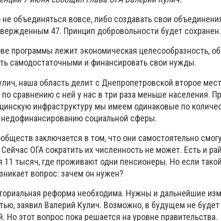
 не объединяться вовсе, либо создавать свои объединения
твержденным 47. Принцип добровольности будет сохранен.
ове программы лежит экономическая целесообразность, об
ть самодостаточными и финансировать свои нужды.
улич, наша область делит с Днепропетровской второе мест
 по сравнению с ней у нас в три раза меньше населения. П
цинскую инфраструктуру мы имеем одинаковые по количес
у недофинансированию социальной сферы.
обществ заключается в том, что они самостоятельно смог
Сейчас ОГА сократить их численность не может. Есть и ра
 11 тысяч, где проживают одни пенсионеры. Но если тако
озникает вопрос: зачем он нужен?
ториальная реформа необходима. Нужны и дальнейшие изм
ью, заявил Валерий Кулич. Возможно, в будущем не будет 
 Но этот вопрос пока решается на уровне правительства.