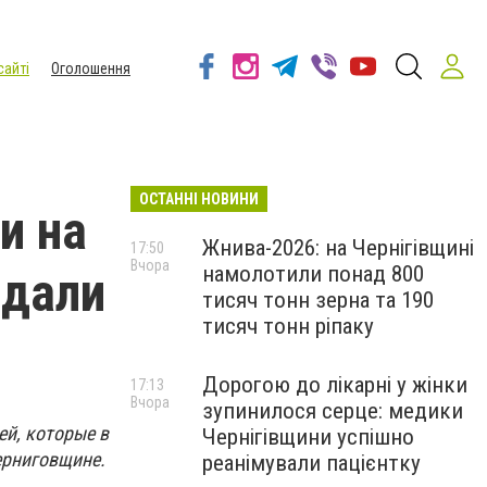
сайті
Оголошення
ОСТАННІ НОВИНИ
и на
Жнива-2026: на Чернігівщині
17:50
Вчора
намолотили понад 800
 дали
тисяч тонн зерна та 190
тисяч тонн ріпаку
Дорогою до лікарні у жінки
17:13
Вчора
зупинилося серце: медики
й, которые в
Чернігівщини успішно
ерниговщине.
реанімували пацієнтку