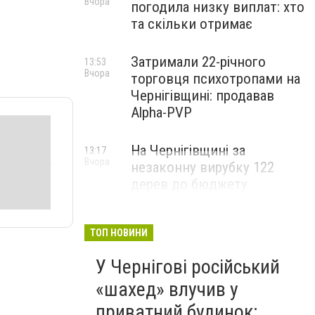
Вчора
погодила низку виплат: хто
та скільки отримає
Затримали 22-річного
13:53
Вчора
торговця психотропами на
Чернігівщині: продавав
Alpha-PVP
На Чернігівщині за
13:17
Вчора
незаконну вирубку 122
дерев до бюджету
сплатили понад 3 млн грн
ТОП НОВИНИ
У Чернігові російський
«шахед» влучив у
приватний будинок: