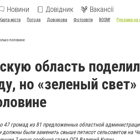
Новини
Довідник
Вакансії
Карта міста
Погода
Довідкова
Фотозвіти
BOOM!
Реклама на 
только половине
скую область поделил
ду, но «зеленый свет»
оловине
о 47 громад из 81 предложенных областной администрацие
 должны были заменить свыше пятисот сельсоветов на Ч
ренции 7 июня сообщил глава ОГА Валерий Кулич.