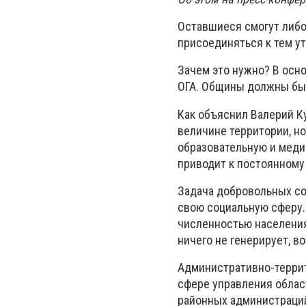
Оставшиеся смогут либо
присоединяться к тем у
Зачем это нужно? В осн
ОГА. Общины должны бы
Как объяснил Валерий К
величине территории, но
образовательную и меди
приводит к постоянном
Задача добровольных со
свою социальную сферу. 
численностью населения
ничего не генерирует, в
Административно-терри
сфере управления област
районных администраций.