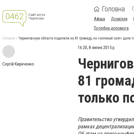
Головна
Афіша
Дозвілля
Потрібна допомога
Головна
Черниговскую область поделили на 81 громаду, но «зеленый свет» дали 
16:20, 8 липня 2015 р.
Чернигов
Сергій Кириченко
81 грома
только п
Правительство утвердил
рамках децентрализации
Об этом на пресс-конфе