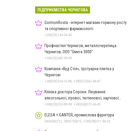
ПІДПРИЄМСТВА ЧЕРНІГОВА
GormonRosta - інтернет-магазин гормону росту
та спортивної фармакології
+380(93)144-34-44
Профнастил Чернигов, металлочерепица
Чернигов, ООО "Омега 3000"
+380(93)682-99-99
Компанія «Вуд Стіл», тротуарна плитка у
Чернігові
+380(93)364-16-88, +380(67)662-84-87
Клініка доктора Сороки. Лікування:
алкогольної, ігрової, тютюнової, харчової
залежностей, неврозів т
+380(50)555-89-98, +380(68)072-66-40
ELESA + GANTER, промислова фурнітура
0443002212, 0800750875, +380(98)011-84-55