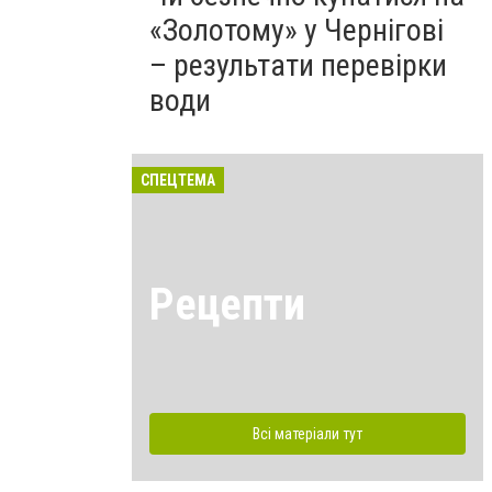
«Золотому» у Чернігові
– результати перевірки
води
СПЕЦТЕМА
Рецепти
Всі матеріали тут