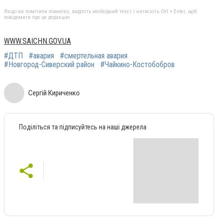
Якщо ви помітили помилку, виділіть необхідний текст і натисніть Ctrl + Enter, щоб
повідомити про це редакцію
WWW.SAICHN.GOV.UA
#ДТП
#авария
#смертельная авария
#Новгород-Сиверский район
#Чайкино-Костобобров
Сергій Кириченко
Поділіться та підписуйтесь на наші джерела