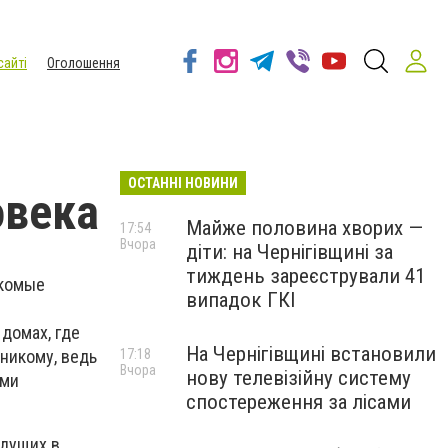
сайті
Оголошення
ОСТАННІ НОВИНИ
овека
Майже половина хворих —
17:54
Вчора
діти: на Чернігівщині за
тиждень зареєстрували 41
екомые
випадок ГКІ
домах, где
На Чернігівщині встановили
 никому, ведь
17:18
Вчора
нову телевізійну систему
ими
спостереження за лісами
едущих в