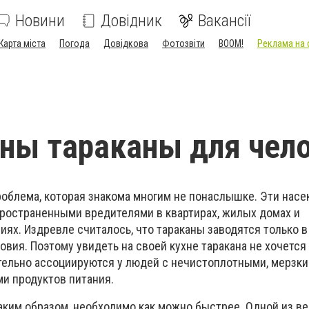
Новини
Довідник
Вакансії
Карта міста
Погода
Довідкова
Фотозвіти
BOOM!
Реклама на 
ны тараканы для чел
проблема, которая знакома многим не понаслышке. Эти нас
ространенными вредителями в квартирах, жилых домах и
х. Издревле считалось, что тараканы заводятся только в 
овия. Поэтому увидеть на своей кухне таракана не хочется
тельно ассоциируются у людей с нечистоплотными, мерзк
и продуктов питания.
таким образом, необходимо как можно быстрее. Одной из в