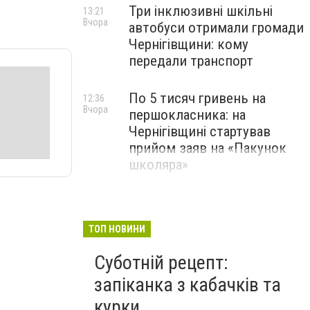
Три інклюзивні шкільні
13:21
Вчора
автобуси отримали громади
Чернігівщини: кому
передали транспорт
По 5 тисяч гривень на
12:36
Вчора
першокласника: на
Чернігівщині стартував
прийом заяв на «Пакунок
школяра»
ТОП НОВИНИ
Суботній рецепт:
запіканка з кабачків та
курки