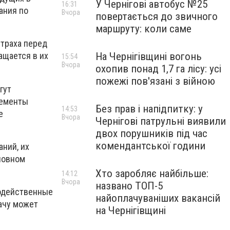
У Чернігові автобус №25
16:31
ания по
Вчора
повертається до звичного
маршруту: коли саме
страха перед
На Чернігівщині вогонь
ащается в их
15:54
Вчора
охопив понад 1,7 га лісу: усі
пожежі пов'язані з війною
гут
ременты
Без прав і напідпитку: у
14:53
е
Вчора
Чернігові патрульні виявили
двох порушників під час
комендантської години
ний, их
новном
Хто заробляє найбільше:
14:12
Вчора
названо ТОП-5
додейственные
найоплачуваніших вакансій
ачу может
на Чернігівщині