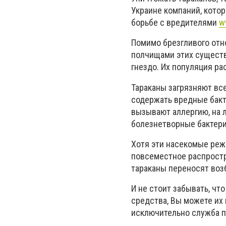
Украине компаний, кото
борьбе с вредителями
w
Помимо брезгливого отн
полчищами этих существ.
гнездо. Их популяция ра
Тараканы загрязняют вс
содержать вредные бакт
вызывают аллергию, на 
болезнетворные бактерии
Хотя эти насекомые реж
повсеместное распростр
тараканы переносят воз
И не стоит забывать, чт
средства, Вы можете их
исключительно служба п