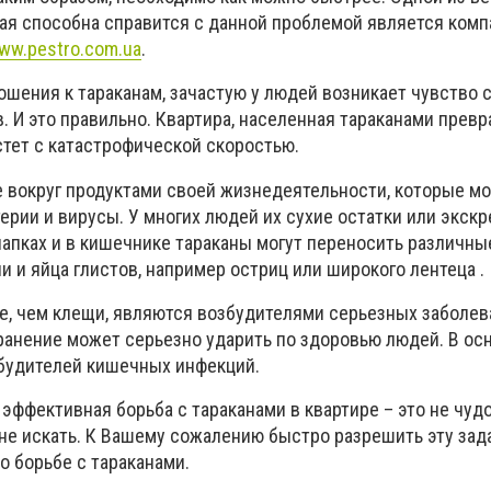
рая способна справится с данной проблемой является комп
ww.pestro.com.ua
.
ошения к тараканам, зачастую у людей возникает чувство 
 И это правильно. Квартира, населенная тараканами превр
стет с катастрофической скоростью.
е вокруг продуктами своей жизнедеятельности, которые мо
ерии и вирусы. У многих людей их сухие остатки или экск
лапках и в кишечнике тараканы могут переносить различны
 и яйца глистов, например остриц или широкого лентеца .
е, чем клещи, являются возбудителями серьезных заболева
анение может серьезно ударить по здоровью людей. В ос
будителей кишечных инфекций.
о эффективная борьба с тараканами в квартире – это не чу
 не искать. К Вашему сожалению быстро разрешить эту зад
о борьбе с тараканами.