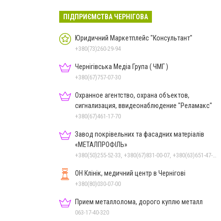
ПІДПРИЄМСТВА ЧЕРНІГОВА
Юридичний Маркетплейс "Консультант"
+380(73)260-29-94
Чернігівська Медіа Група ( ЧМГ )
+380(67)757-07-30
Охранное агентство, охрана объектов,
сигнализация, ввидеонаблюдение "Реламакс"
+380(67)461-17-70
Завод покрівельних та фасадних матеріалів
«МЕТАЛПРОФІЛЬ»
+380(50)255-52-33, +380(67)831-00-07, +380(63)651-47-33
ОН Клінік, медичний центр в Чернігові
+380(80)030-07-00
Прием металлолома, дорого куплю металл
063-17-40-320