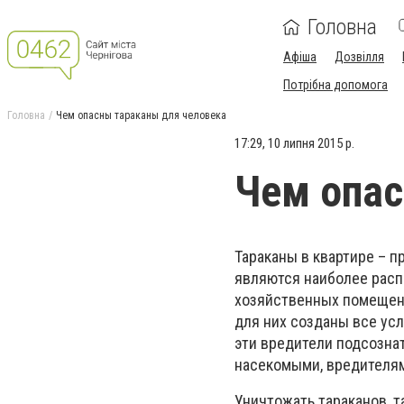
Головна
Афіша
Дозвілля
Потрібна допомога
Головна
Чем опасны тараканы для человека
17:29, 10 липня 2015 р.
Чем опас
Тараканы в квартире – 
являются наиболее расп
хозяйственных помещения
для них созданы все усл
эти вредители подсозна
насекомыми, вредителям
Уничтожать тараканов, 