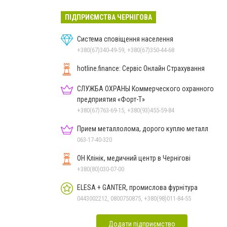
ПІДПРИЄМСТВА ЧЕРНІГОВА
Система сповіщення населення
+380(67)340-49-59, +380(67)350-44-68
hotline.finance: Сервіс Онлайн Страхування
СЛУЖБА ОХРАНЫ Коммерческого охранного
предприятия «Форт-Т»
+380(67)763-69-15, +380(93)455-59-84
Прием металлолома, дорого куплю металл
063-17-40-320
ОН Клінік, медичний центр в Чернігові
+380(80)030-07-00
ELESA + GANTER, промислова фурнітура
0443002212, 0800750875, +380(98)011-84-55
Додати підприємство