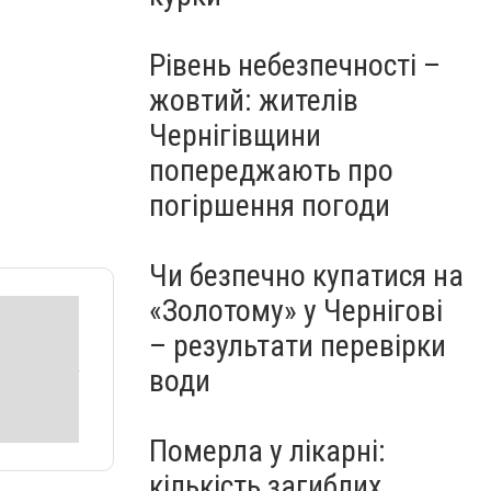
Рівень небезпечності –
жовтий: жителів
Чернігівщини
попереджають про
погіршення погоди
Чи безпечно купатися на
«Золотому» у Чернігові
– результати перевірки
води
Померла у лікарні:
кількість загиблих