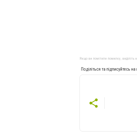
Якщо ви помітили помилку, виділіть нео
Поділіться та підписуйтесь на