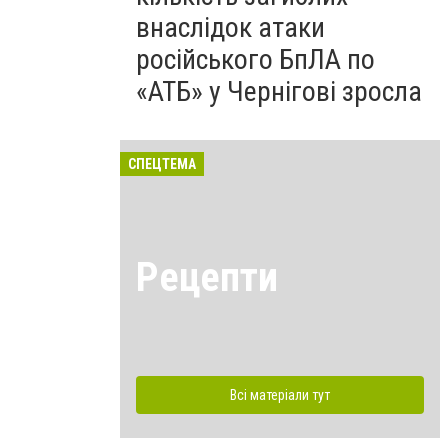
внаслідок атаки
російського БпЛА по
«АТБ» у Чернігові зросла
СПЕЦТЕМА
Рецепти
Всі матеріали тут