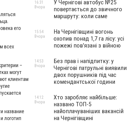
У Чернігові автобус №25
16:31
Вчора
повертається до звичного
вляться
маршруту: коли саме
ьца.
овека его
На Чернігівщині вогонь
15:54
Вчора
охопив понад 1,7 га лісу: усі
пожежі пов'язані з війною
ом всех
Без прав і напідпитку: у
14:53
критерии –
Вчора
Чернігові патрульні виявили
тках могут
двох порушників під час
щают клиентам
комендантської години
ругие
опускается
Хто заробляє найбільше:
14:12
Вчора
названо ТОП-5
найоплачуваніших вакансій
ти название
на Чернігівщині
 и логотип