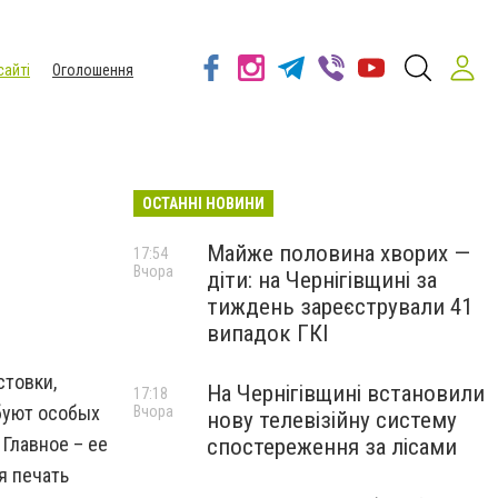
сайті
Оголошення
ОСТАННІ НОВИНИ
Майже половина хворих —
17:54
Вчора
діти: на Чернігівщині за
тиждень зареєстрували 41
випадок ГКІ
стовки,
На Чернігівщині встановили
17:18
буют особых
Вчора
нову телевізійну систему
Главное – ее
спостереження за лісами
я печать