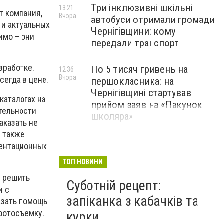
Три інклюзивні шкільні
13:21
т компания,
Вчора
автобуси отримали громади
 и актуальных
Чернігівщини: кому
имо – они
передали транспорт
зработке.
По 5 тисяч гривень на
12:36
Вчора
сегда в цене.
першокласника: на
Чернігівщині стартував
каталогах на
прийом заяв на «Пакунок
ятельности
школяра»
аказать не
а также
зентационных
ТОП НОВИНИ
ы решить
Суботній рецепт:
и с
запіканка з кабачків та
азать помощь
фотосъемку.
курки