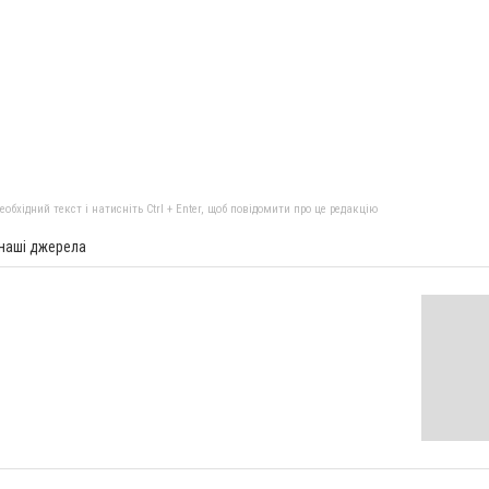
бхідний текст і натисніть Ctrl + Enter, щоб повідомити про це редакцію
 наші джерела