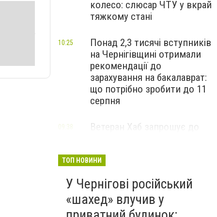
колесо: слюсар ЧТУ у вкрай
тяжкому стані
Понад 2,3 тисячі вступників
10:25
на Чернігівщині отримали
рекомендації до
зарахування на бакалаврат:
що потрібно зробити до 11
серпня
Ветеран Хаб запрошує до
09:38
безоплатних психологічних
та інших консультацій
воїнів та їхніх близьких з
ТОП НОВИНИ
Чернігівщини
У Чернігові російський
«шахед» влучив у
приватний будинок: