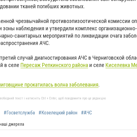
довании тканей погибших животных.
венной чрезвычайной противоэпизоотической комиссии о
и зоны наблюдения и утвердили комплекс организационно-
нарно-санитарных мероприятий по ликвидации очага забо
распространения АЧС.
 третий случай диагностирования АЧС в Черниговской обла
ей в селе
Пересаж Репкинского района
и селе
Киселевка М
иговщине прокатилась волна заболевания
.
бхідний текст і натисніть Ctrl + Enter, щоб повідомити про це редакцію
#Госветслужба
#Козелецкий район
#АЧС
 наші джерела