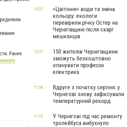
«Цвітіння» води та зміна
13:21
кольору: екологи
пределили
перевірили річку Остер на
Чернігівщині після скарг
левания
мешканців
150 жителів Чернігівщини
12:37
сти. Ранее
зможуть безкоштовно
енского
опанувати професію
електрика
Вдруге з початку серпня: у
11:58
Чернігові знову зафіксували
температурний рекорд
У Чернігові під час ремонту
11:10
тролейбуса вибухнуло