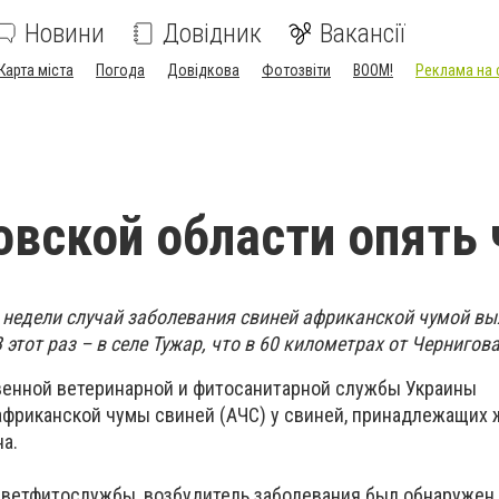
Новини
Довідник
Вакансії
Карта міста
Погода
Довідкова
Фотозвіти
BOOM!
Реклама на 
овской области опять
е недели случай заболевания свиней африканской чумой вы
этот раз – в селе Тужар, что в 60 километрах от Чернигова
венной ветеринарной и фитосанитарной службы Украины
африканской чумы свиней (АЧС) у свиней, принадлежащих 
а.
ветфитослужбы, возбудитель заболевания был обнаружен 