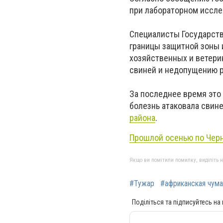
при лабораторном иссле
Специалисты Государст
границы защитной зоны 
хозяйственных и ветери
свиней и недопущению 
За последнее время это
болезнь атаковала свин
района
.
Прошлой осенью по Черн
Якщо ви помітили помилку, виділіть нео
#Тужар
#африканская чума
Поділіться та підписуйтесь на