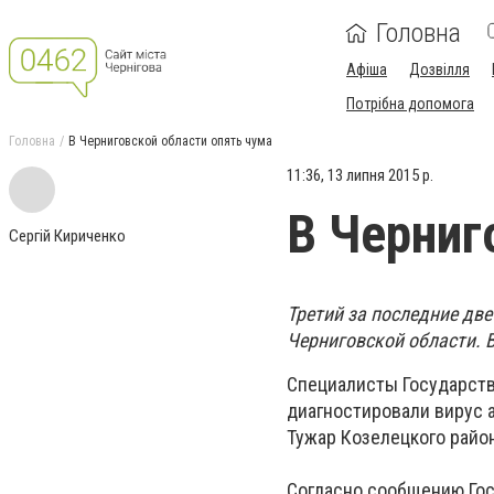
Головна
Афіша
Дозвілля
Потрібна допомога
Головна
В Черниговской области опять чума
11:36, 13 липня 2015 р.
В Черниг
Сергій Кириченко
Третий за последние дв
Черниговской области. В 
Специалисты Государст
диагностировали вирус 
Тужар Козелецкого район
Согласно сообщению Гос