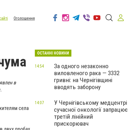
сайті
Оголошення
ОСТАННІ НОВИНИ
 чума
За одного незаконно
14:54
виловленого рака — 3332
гривні: на Чернігівщині
явлен в
вводять заборону
.
У Чернігівському медцентрі
14:07
жителям села
сучасної онкології запрацює
третій лінійний
прискорювач
в двух пробах