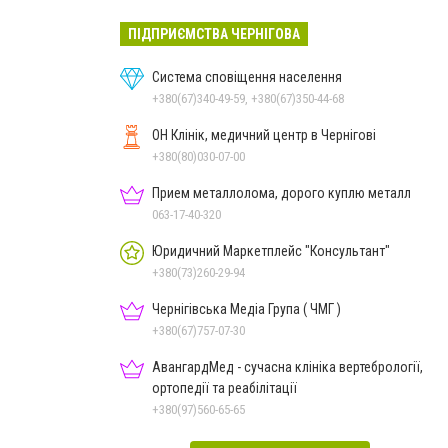
ПІДПРИЄМСТВА ЧЕРНІГОВА
Система сповіщення населення
+380(67)340-49-59, +380(67)350-44-68
ОН Клінік, медичний центр в Чернігові
+380(80)030-07-00
Прием металлолома, дорого куплю металл
063-17-40-320
Юридичний Маркетплейс "Консультант"
+380(73)260-29-94
Чернігівська Медіа Група ( ЧМГ )
+380(67)757-07-30
АвангардМед - сучасна клініка вертебрології,
ортопедії та реабілітації
+380(97)560-65-65