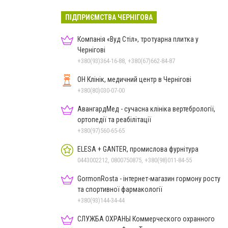
ПІДПРИЄМСТВА ЧЕРНІГОВА
Компанія «Вуд Стіл», тротуарна плитка у
Чернігові
+380(93)364-16-88, +380(67)662-84-87
ОН Клінік, медичний центр в Чернігові
+380(80)030-07-00
АвангардМед - сучасна клініка вертебрології,
ортопедії та реабілітації
+380(97)560-65-65
ELESA + GANTER, промислова фурнітура
0443002212, 0800750875, +380(98)011-84-55
GormonRosta - інтернет-магазин гормону росту
та спортивної фармакології
+380(93)144-34-44
СЛУЖБА ОХРАНЫ Коммерческого охранного