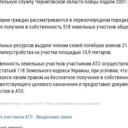
ительную службу Черниговской области бойцы подали 2001 
гории граждан рассматриваются в первоочередном порядке
е получили в собственность 518 земельных участков общ
ельных ресурсов выдали членам семей погибших воинов 2
емлеустройства на участки площадью 10,9 гектаров.
венность земельных участков участникам АТО осуществля
татьей 118 Земельного кодекса Украины, при условии, что
вался своим правом на бесплатное получение в собственн
тветствующего целевого назначения и предоставил докуме
стие в АТО.
бхідний текст і натисніть Ctrl + Enter, щоб повідомити про це редакцію
я участников АТО
#выделение земли
 наші джерела