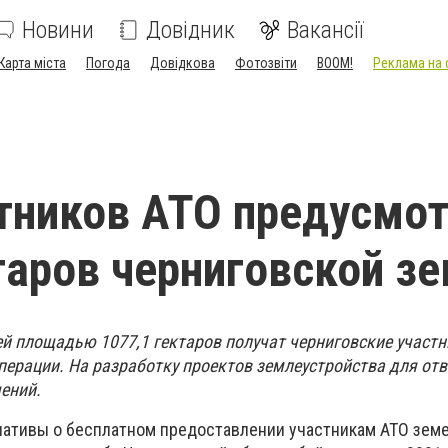
Новини
Довідник
Вакансії
Карта міста
Погода
Довідкова
Фотозвіти
BOOM!
Реклама на 
тников АТО предусмо
таров черниговской з
й площадью 1077,1 гектаров получат черниговские участн
перации. На разработку проектов землеустройства для от
ений.
иативы о бесплатном предоставлении участникам АТО зем