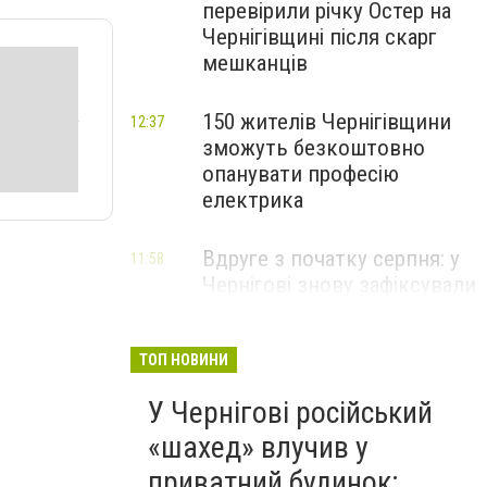
перевірили річку Остер на
Чернігівщині після скарг
мешканців
150 жителів Чернігівщини
12:37
зможуть безкоштовно
опанувати професію
електрика
Вдруге з початку серпня: у
11:58
Чернігові знову зафіксували
температурний рекорд
ТОП НОВИНИ
У Чернігові російський
«шахед» влучив у
приватний будинок: