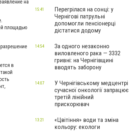
заявление на
Перегрілася на сонці: у
15:41
Чернігові патрульні
.
допомогли пенсіонерці
ей площадью
дістатися додому
За одного незаконно
1 разрешение
14:54
виловленого рака — 3332
гривні: на Чернігівщині
ется в
вводять заборону
 такой
ость
У Чернігівському медцентрі
14:07
нт,
сучасної онкології запрацює
третій лінійний
прискорювач
«Цвітіння» води та зміна
13:21
кольору: екологи