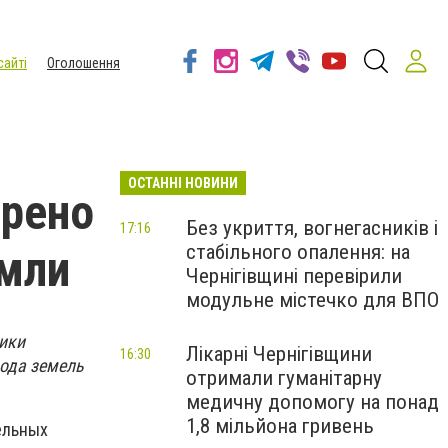
сайті
Оголошення
ОСТАННІ НОВИНИ
трено
Без укриття, вогнегасників і
17:16
стабільного опалення: на
емли
Чернігівщині перевірили
модульне містечко для ВПО
ики
Лікарні Чернігівщини
16:30
вода земель
отримали гуманітарну
медичну допомогу на понад
1,8 мільйона гривень
ельных