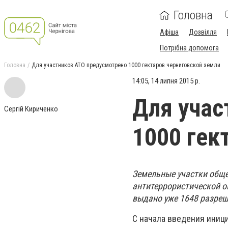
Головна
Афіша
Дозвілля
Потрібна допомога
Головна
Для участников АТО предусмотрено 1000 гектаров черниговской земли
14:05, 14 липня 2015 р.
Для учас
Сергій Кириченко
1000 гек
Земельные участки обще
антитеррористической о
выдано уже 1648 разреш
С начала введения иниц