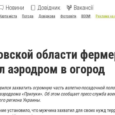
Новини
Довідник
Вакансії
Карта міста
Погода
Довідкова
Фотозвіти
BOOM!
Реклама на 
овской области ферме
л аэродром в огород
рился захватить огромную часть взлетно-посадочной пол
аэродрома «Прилуки». Об этом сообщает пресс-служба вое
го региона Украины.
ие установило, что мужчина захватил для своих нужд те