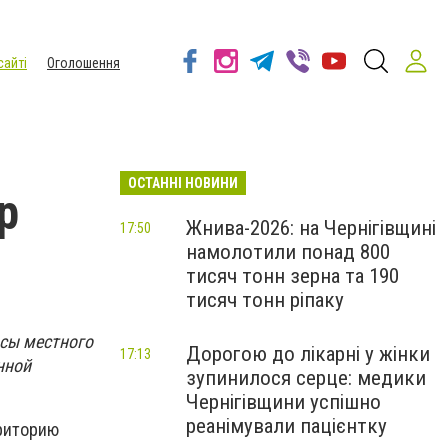
сайті
Оголошення
ОСТАННІ НОВИНИ
р
Жнива-2026: на Чернігівщині
17:50
намолотили понад 800
тисяч тонн зерна та 190
тисяч тонн ріпаку
осы местного
Дорогою до лікарні у жінки
17:13
нной
зупинилося серце: медики
Чернігівщини успішно
реанімували пацієнтку
рриторию