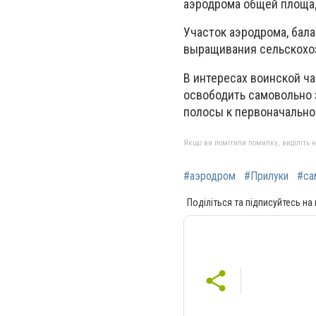
аэродрома общей площад
Участок аэродрома, бал
выращивания сельскохоз
В интересах воинской ча
освободить самовольно 
полосы к первоначально
Якщо ви помітили помилку, виділіть нео
#аэродром
#Прилуки
#са
Поділіться та підписуйтесь на