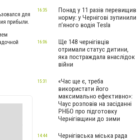
Понад у 11 разів перевищив
16:35
ьзовался для
норму: у Чернігові зупинили
ния прибыли.
пʼяного водія Tesla
ием
Ще 148 чернігівців
садочной
16:06
отримали статус дитини,
яка постраждала внаслідок
війни
«Час ще є, треба
15:31
використати його
максимально ефективно»:
Чаус розповів на засіданні
РНБО про підготовку
Чернігівщини до зими
Чернігівська міська рада
14:44