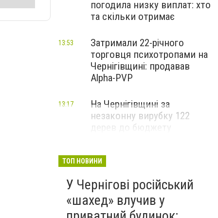
погодила низку виплат: хто
та скільки отримає
Затримали 22-річного
13:53
торговця психотропами на
Чернігівщині: продавав
Alpha-PVP
На Чернігівщині за
13:17
незаконну вирубку 122
дерев до бюджету
сплатили понад 3 млн грн
ТОП НОВИНИ
У Чернігові російський
«шахед» влучив у
приватний будинок: