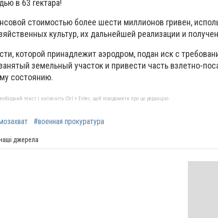
ью в 63 гектара!
ансовой стоимостью более шести миллионов гривен, испол
яйственных культур, их дальнейшей реализации и получе
сти, которой принадлежит аэродром, подан иск с требован
занятый земельный участок и привести часть взлетно-по
му состоянию.
бхідний текст і натисніть Ctrl + Enter, щоб повідомити про це редакцію
мозахват
#военная прокуратура
 наші джерела