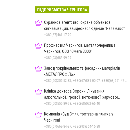
ПІДПРИЄМСТВА ЧЕРНІГОВА
Охранное агентство, охрана объектов,
сигнализация, ввидеонаблюдение "Реламакс"
+380(67)461-17-70
Профнастил Чернигов, металлочерепица
Чернигов, ООО "Омега 3000"
+380(93)682-99-99
Завод покрівельних та фасадних матеріалів
«МЕТАЛПРОФІЛЬ»
+380(50)255-52-33, +380(67)831-00-07, +380(63)651-47-33
Клініка доктора Сороки. Лікування:
алкогольної, ігрової, тютюнової, харчової
залежностей, неврозів т
+380(50)555-89-98, +380(68)072-66-40
Компанія «Вуд Стіл», тротуарна плитка у
Чернігові
+380(67)662-84-87, +380(93)364-16-88