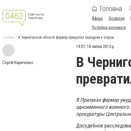
Головна
Афіша
Дозвілля
Потрібна допомога
Головна
В Черниговской области фермер превратил аэродром в огород
14:07, 18 липня 2015 р.
В Черниг
Сергій Кириченко
преврати
В Прилуках фермер умуд
одноименного военного 
прокуратуры Центрально
Досудебное расследован