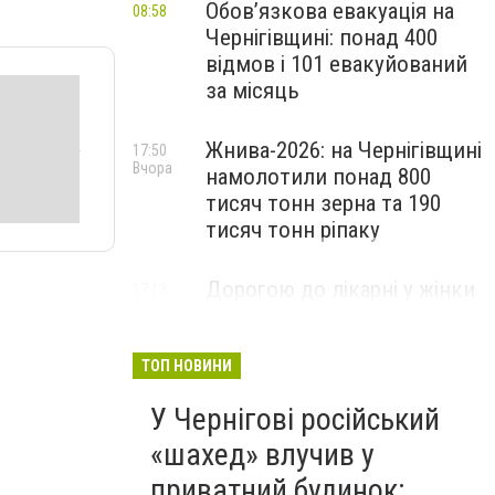
Обов’язкова евакуація на
08:58
Чернігівщині: понад 400
відмов і 101 евакуйований
за місяць
Жнива-2026: на Чернігівщині
17:50
Вчора
намолотили понад 800
тисяч тонн зерна та 190
тисяч тонн ріпаку
Дорогою до лікарні у жінки
17:13
Вчора
зупинилося серце: медики
Чернігівщини успішно
реанімували пацієнтку
ТОП НОВИНИ
У Чернігові російський
«шахед» влучив у
приватний будинок: