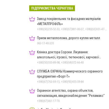
ПІДПРИЄМСТВА ЧЕРНІГОВА
Завод покрівельних та фасадних матеріалів
«МЕТАЛПРОФІЛЬ»
+380(50)255-52-33, +380(67)831-00-07, +380(63)651-47-33
Прием металлолома, дорого куплю металл
063-17-40-320
Клініка доктора Сороки. Лікування:
алкогольної, ігрової, тютюнової, харчової
залежностей, неврозів т
+380(50)555-89-98, +380(68)072-66-40
СЛУЖБА ОХРАНЫ Коммерческого охранного
предприятия «Форт-Т»
+380(67)763-69-15, +380(93)455-59-84
Охранное агентство, охрана объектов,
сигнализация, ввидеонаблюдение "Реламакс"
+380(67)461-17-70