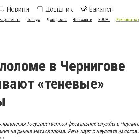
Новини
Довідник
Вакансії
Карта міста
Погода
Довідкова
Фотозвіти
BOOM!
Реклама на 
лоломе в Чернигове
ывают «теневые»
ы
управления Государственной фискальной службы в Черниг
ния на рынке металлолома. Речь идет о неуплате налогов 
н.