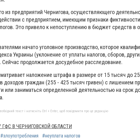
о из предприятий Чернигова, осуществляющего деятельно
действии с предприятием, имеющим признаки фиктивност
алогов. Это привело к непоступлению в бюджет средств в 
вателями начато уголовное производство, которое квалиф
одекса Украины (уклонение от уплаты налогов, сборов, други
. Сейчас продолжается досудебное расследование.
матривает наложение штрафа в размере от 15 тысяч до 25
 доходов граждан (255 - 425 тысяч гривен) с лишением пр
 или заниматься определенной деятельностью на срок до 
а.
бхідний текст і натисніть Ctrl + Enter, щоб повідомити про це редакцію
 ГФС В ЧЕРНИГОВСКОЙ ОБЛАСТИ
#злоупотребления
#неуплата налогов