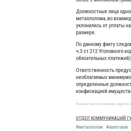
Должностные лица одног
металлолома, во взаимо
уклонились от уплаты н
размере.
По данному факту следо
ч.3 ст.212 Уголовного к
обязательных платежей)
Ответственность предус
необлагаемых минимумов
определенные должности
конфискацией имуществ
Якщо ви помітили помилку, виділіть нео
ОТДЕЛ КОММУНИКАЦИЙ ГУ
#металлолом
#налоговая