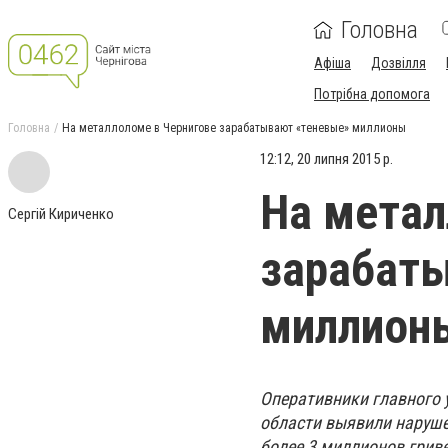
Головна
Афіша
Дозвілля
Потрібна допомога
Головна
На металлоломе в Чернигове зарабатывают «теневые» миллионы
12:12, 20 липня 2015 р.
На метал
Сергій Кириченко
зарабат
миллион
Оперативники главного 
области выявили наруше
более 3 миллионов гриве