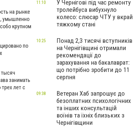
У Чернігові під час ремонту
11:10
тролейбуса вибухнуло
сть на рынке
колесо: слюсар ЧТУ у вкрай
и, умышленно
тяжкому стані
особо крупном
Понад 2,3 тисячі вступників
10:25
ицировано по
на Чернігівщині отримали
х
рекомендації до
зарахування на бакалаврат:
що потрібно зробити до 11
 тысяч
серпня
ава занимать
трех лет с
Ветеран Хаб запрошує до
09:38
безоплатних психологічних
та інших консультацій
воїнів та їхніх близьких з
Чернігівщини