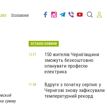
сайті
Оголошення
ОСТАННІ НОВИНИ
150 жителів Чернігівщини
12:37
зможуть безкоштовно
опанувати професію
електрика
Вдруге з початку серпня: у
11:58
Чернігові знову зафіксували
овской
температурний рекорд
на сумму