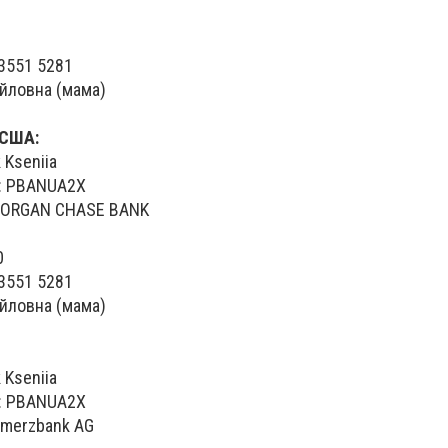
3551 5281
йловна (мама)
 США:
 Kseniia
E: PBANUA2X
MORGAN CHASE BANK
0
3551 5281
йловна (мама)
 Kseniia
E: PBANUA2X
merzbank AG