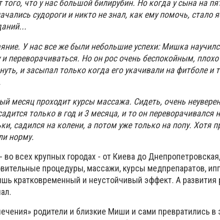
 того, что у нас большой билирубин. Но когда у сына на пя
чались судороги и никто не знал, как ему помочь, стало я
аний...
яние. У нас все же были небольшие успехи: Мишка научилс
 и переворачиваться. Но он рос очень беспокойным, плохо
снуть, и засыпал только когда его укачивали на фитболе и 
.
й месяц проходит курсы массажа. Сидеть, очень неуверен
садится только в год и 3 месяца, и то он переворачивался 
ки, садился на колени, а потом уже только на попу. Хотя п
ли норму.
 во всех крупных городах - от Киева до Днепропетровская
овительные процедуры, массажи, курсы медпрепаратов, ипп
ишь кратковременный и неустойчивый эффект. А развития 
ал.
лечения» родители и близкие Миши и сами превратились в 