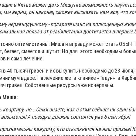
тации в Китае может дать Мишутке возможность научитьс
, мы верим, он наконец сможет высказать нам все, что хоч
у неравнодушному - подарите шанс на полноценную жизн
симальная польза от реабилитации достигается в первые 5
аточно оптимистичны: Миша и вправду может стать ОБЫЧ
, бегает, смеется и шутит. Но для этого необходимы бол
тов и само лечение.
 в 40 тысяч гривен и их выкупить необходимо до 23 июля,
минимум вдвое. На лечение же в клинике «Тадун» в Харби
сяч гривен. Собственные ресурсы уже исчерпаны.
а Миши:
квартиру, но...Сами знаете, как с этим сейчас: ни один ба
е возьмется! А поездка должна состоятся
уже 6 сентября!
 признательны каждому, кто откликнется на наш призыв! 