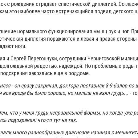
нок с рождения страдает спастической диплегией. Согласн
ам это наиболее часто встречающийся подвид детского ц
ушение нормального функционирования мышц рук и ног. Пр
стическая диплегия поражаются и левая и правая стороны 
адают ноги.
ия и Сергей Перегончуки, сотрудники Черниговской милици
 долгожданной радостью, надеждой. Но проблемные роды 
подозрения закрались еще в роддоме.
лся - он сразу закричал, доктора поставили 8-9 балов по 
 и все вроде бы было хорошо, но малыш не взял грудь...
- г
тем, что у меня грудь неправильной формы, но когда уже р
сь подозрения: что-то тут не так.
али много разнообразных диагнозов начиная с менингит