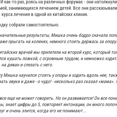
И как-то раз, роясь на различных форумах - они натолкнули
мей, занимающихся лечением детей. Все они рассказывали
курса лечения в одной из китайских клиник.
здку собрали самостоятельно.
 значительные результаты, Мишка очень бодро сначала поп
даже прыгать на коленях, немного стоять держась за опору
итайских врачей мы прилетели на второй курс, который то
лся кушать ложкой, с огромным трудом, и немножко ходить
на диван и слезать с него.
у Мишка научился стоять у опоры и ходить вдоль нее, так
ть звуки и даже - о чудо! - несколько раз сказал «мама». 
е еще не может говорить. Но он развивается! Он все пон
ы, знает цифры до 5, повторяет интонации, он много лопоч
уг и очень злится, когда его не понимают...