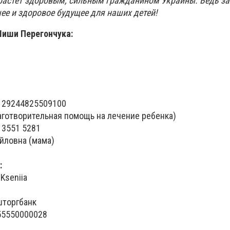
ырастет здоровым, сильным гражданином Украины. Ведь за
шее и здоровое будущее для наших детей!
Миши Перегончука:
– 29244825509100
аготворительная помощь на лечение ребенка)
 3551 5281
йловна (мама)
:
Kseniia
шторгбанк
55550000028