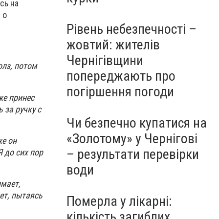
сь на
 о
Рівень небезпечності –
жовтий: жителів
Чернігівщини
олз, потом
попереджають про
.
погіршення погоди
же принес
 за ручку с
Чи безпечно купатися на
«Золотому» у Чернігові
же он
– результати перевірки
Я до сих пор
води
имает,
ет, пытаясь
Померла у лікарні:
кількість загиблих