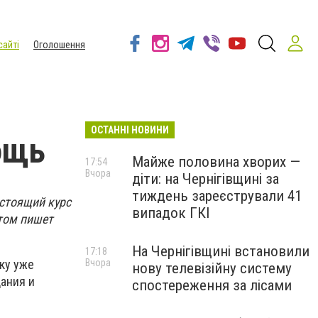
сайті
Оголошення
ОСТАННІ НОВИНИ
ощь
Майже половина хворих —
17:54
Вчора
діти: на Чернігівщині за
тиждень зареєстрували 41
стоящий курс
випадок ГКІ
этом пишет
На Чернігівщині встановили
17:18
Вчора
ку уже
нову телевізійну систему
дания и
спостереження за лісами