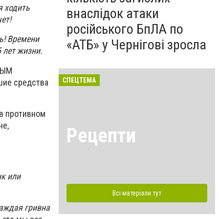
я ходить
внаслідок атаки
ет!
російського БпЛА по
ь! Времени
«АТБ» у Чернігові зросла
 лет жизни.
НЫМ
СПЕЦТЕМА
ьшие средства
 в противном
не,
Рецепти
нк или
Всі матеріали тут
Каждая гривна