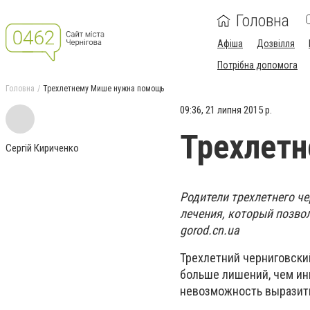
Головна
Афіша
Дозвілля
Потрібна допомога
Головна
Трехлетнему Мише нужна помощь
09:36, 21 липня 2015 р.
Трехлет
Сергій Кириченко
Родители трехлетнего ч
лечения, который позвол
gorod.
cn.
ua
Трехлетний черниговски
больше лишений, чем ины
невозможность выразить