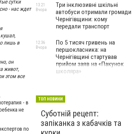
тые сутки
Три інклюзивні шкільні
13:21
сно - нас ждет
Вчора
автобуси отримали громади
Чернігівщини: кому
передали транспорт
я
 кушал,
По 5 тисяч гривень на
то лишь в
12:36
Вчора
першокласника: на
Чернігівщині стартував
но, он
прийом заяв на «Пакунок
на живот,
школяра»
ри этом все
,
ТОП НОВИНИ
отерапия - в
ребенка не
Суботній рецепт:
запіканка з кабачків та
экспертов по
курки