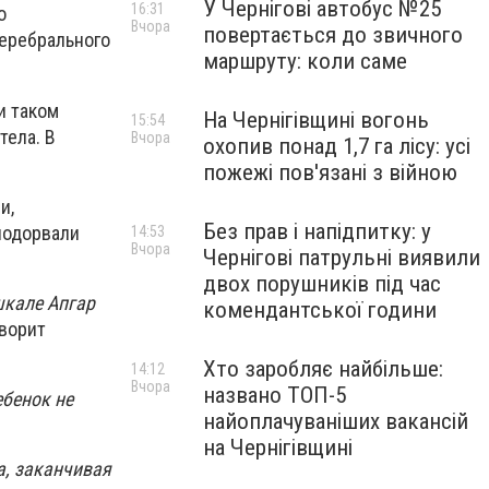
У Чернігові автобус №25
16:31
о
Вчора
повертається до звичного
еребрального
маршруту: коли саме
и таком
На Чернігівщині вогонь
15:54
тела. В
Вчора
охопив понад 1,7 га лісу: усі
пожежі пов'язані з війною
и,
Без прав і напідпитку: у
подорвали
14:53
Вчора
Чернігові патрульні виявили
двох порушників під час
шкале Апгар
комендантської години
оворит
Хто заробляє найбільше:
14:12
Вчора
названо ТОП-5
ебенок не
найоплачуваніших вакансій
на Чернігівщині
а, заканчивая