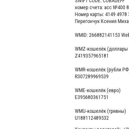
SWIFT CODE: COBADEFF
номер счета: асс №400 
Номер карты: 4149 4978 
Перегончук Ксения Миха
WMID: 266882141153 We
WMZ-кошелёк (доллары
Z419357965181
WMR-кошелёк (рубли РФ
R307289969539
WME-кошелёк (евро)
E395680361751
WMU-кошелёк (гривны)
U188112489532