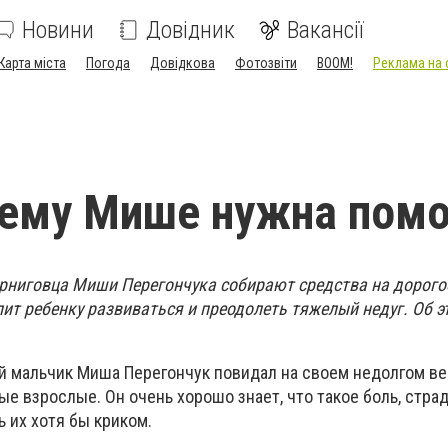
Новини
Довідник
Вакансії
Карта міста
Погода
Довідкова
Фотозвіти
BOOM!
Реклама на 
нему Мише нужна пом
ерниговца Миши Перегончука собирают средства на дорого
ит ребенку развиваться и преодолеть тяжелый недуг. Об 
й мальчик Миша Перегончук повидал на своем недолгом ве
е взрослые. Он очень хорошо знает, что такое боль, стра
 их хотя бы криком.