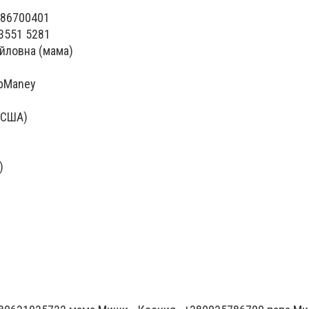
886700401
3551 5281
йловна (мама)
bManey
 США)
)