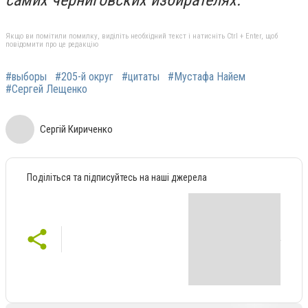
Якщо ви помітили помилку, виділіть необхідний текст і натисніть Ctrl + Enter, щоб
повідомити про це редакцію
#выборы
#205-й округ
#цитаты
#Мустафа Найем
#Сергей Лещенко
Сергій Кириченко
Поділіться та підписуйтесь на наші джерела