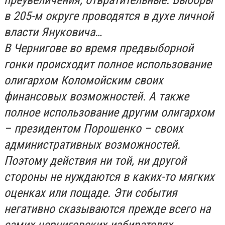
в 205-м округе проводятся в духе личной
власти Януковича…
В Чернигове во время предвыборной
гонки происходит полное использование
олигархом Коломойским своих
финансовых возможностей. А также
полное использование другим олигархом
– президентом Порошенко – своих
административных возможностей.
Поэтому действия ни той, ни другой
стороны не нуждаются в каких-то мягких
оценках или пощаде. Эти события
негативно сказываются прежде всего на
самих черниговских избирателях.