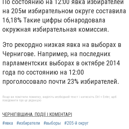
По состоянию на 12:00 явка избирателей
на 205м избирательном округе составила
16,18% Такие цифры обнародовала
окружная избирательная комиссия.
Это рекордно низкая явка на выборах в
Чернигове. Например, на последних
парламентских выборах в октябре 2014
года по состоянию на 12:00
проголосовало почти 23% избирателей.
Якщо ви помітили помилку, виділіть необхідний текст і натисніть Ctrl + Enter, щоб
повідомити про це редакцію
ЧЕРНІГІВЩИНА. ПОДІЇ І КОМЕНТАРІ
#явка
#избиратели
#выборы
#205-й округ