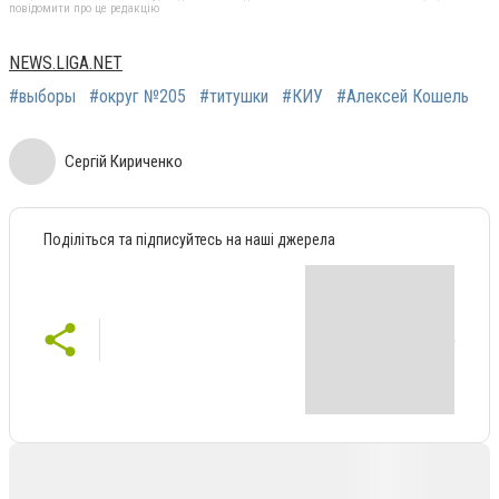
повідомити про це редакцію
NEWS.LIGA.NET
#выборы
#округ №205
#титушки
#КИУ
#Алексей Кошель
Сергій Кириченко
Поділіться та підписуйтесь на наші джерела