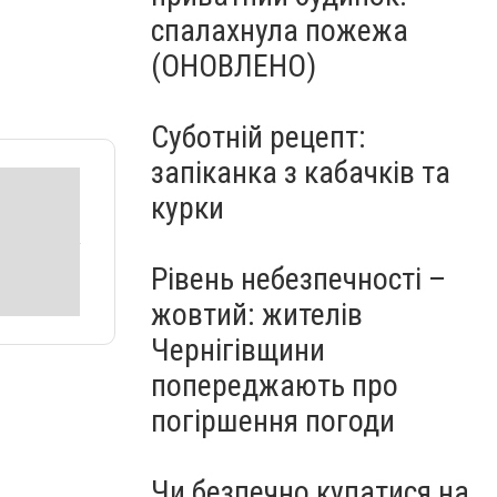
спалахнула пожежа
(ОНОВЛЕНО)
Суботній рецепт:
запіканка з кабачків та
курки
Рівень небезпечності –
жовтий: жителів
Чернігівщини
попереджають про
погіршення погоди
Чи безпечно купатися на