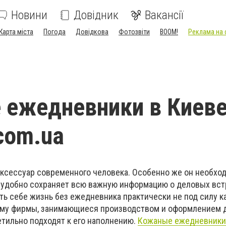
Новини
Довідник
Вакансії
Карта міста
Погода
Довідкова
Фотозвіти
BOOM!
Реклама на 
ежедневники в Киеве
com.ua
аксессуар современного человека. Особенно же он необхо
 удобно сохраняет всю важную информацию о деловых встр
ить себе жизнь без ежедневника практически не под силу 
ому фирмы, занимающиеся производством и оформлением 
етильно подходят к его наполнению.
Кожаные ежедневники