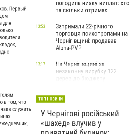
погодила низку виплат: хто
ков. Первый
та скільки отримає
ищем
в для
Затримали 22-річного
13:53
колько
торговця психотропами на
зводители
Чернігівщині: продавав
кладок,
Alpha-PVP
одно
На Чернігівщині за
13:17
незаконну вирубку 122
дерев до бюджету
сплатили понад 3 млн грн
ателям
ТОП НОВИНИ
 в том, что
учаев служить
У Чернігові російський
зинах
«шахед» влучив у
ежедневник,
приватний будинок: