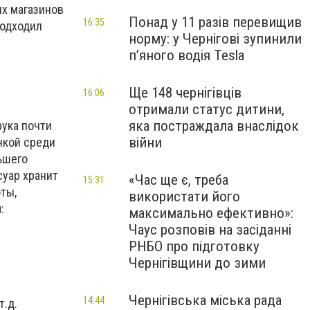
их магазинов
Понад у 11 разів перевищив
16:35
подходил
норму: у Чернігові зупинили
пʼяного водія Tesla
Ще 148 чернігівців
16:06
отримали статус дитини,
яка постраждала внаслідок
рука почти
війни
чкой среди
ьшего
суар хранит
«Час ще є, треба
15:31
ты,
використати його
:
максимально ефективно»:
Чаус розповів на засіданні
РНБО про підготовку
Чернігівщини до зими
Чернігівська міська рада
14:44
т.д.