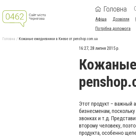
Головна
Афіша
Дозвілля
Потрібна допомога
Головна
Кожаные ежедневники в Киеве от penshop.com.ua
16:27, 28 липня 2015 р.
Кожаные 
penshop.
Этот продукт – важный 
бизнесменам, поскольку
звонках и т.д. Представ
второму человеку, поэт
продукта, особенно щеп