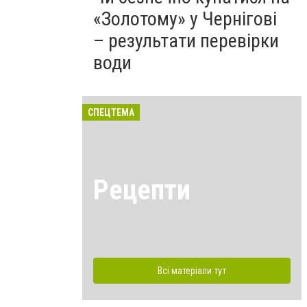
«Золотому» у Чернігові
– результати перевірки
води
СПЕЦТЕМА
Рецепти
Всі матеріали тут