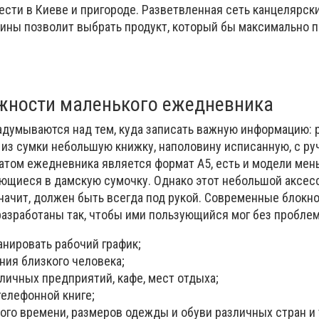
сти в Киеве и пригороде. Разветвленная сеть канцелярск
аины позволит выбрать продукт, который бы максимально 
жности маленького ежедневника
адумываются над тем, куда записать важную информацию: 
 из сумки небольшую книжку, наполовину исписанную, с ру
том ежедневника является формат А5, есть и модели мен
ющиеся в дамскую сумочку. Однако этот небольшой аксес
начит, должен быть всегда под рукой. Современные блокно
разработаны так, чтобы ими пользующийся мог без проблем
анировать рабочий график;
ния близкого человека;
личных предприятий, кафе, мест отдыха;
телефонной книге;
ого времени, размеров одежды и обуви различных стран и 