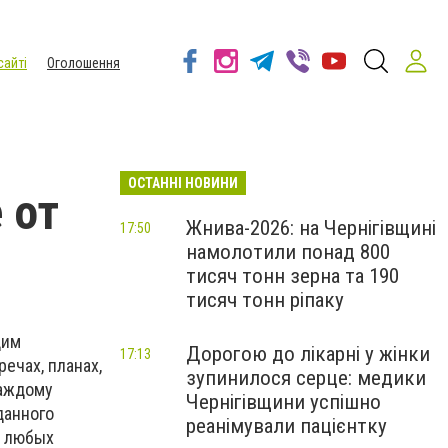
сайті
Оголошення
ОСТАННІ НОВИНИ
 от
Жнива-2026: на Чернігівщині
17:50
намолотили понад 800
тисяч тонн зерна та 190
тисяч тонн ріпаку
дим
Дорогою до лікарні у жінки
17:13
ечах, планах,
зупинилося серце: медики
каждому
Чернігівщини успішно
данного
реанімували пацієнтку
любых