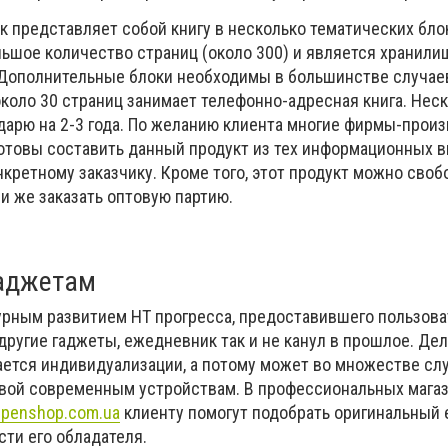
 представляет собой книгу в несколько тематических бло
льшое количество страниц (около 300) и является хранил
Дополнительные блоки необходимы в большинстве случае
 около 30 страниц занимает телефонно-адресная книга. Нес
дарю на 2-3 года. По желанию клиента многие фирмы-прои
отовы составить данный продукт из тех информационных в
кретному заказчику. Кроме того, этот продукт можно своб
и же заказать оптовую партию.
гаджетам
бурным развитием НТ прогресса, предоставившего пользов
ругие гаджеты, ежедневник так и не канул в прошлое. Дело
дается индивидуализации, а потому может во множестве сл
вой современным устройствам. В профессиональных мага
penshop.com.ua
клиенту помогут подобрать оригинальный 
ти его обладателя.