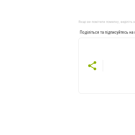
Якщо ви помітили помилку, виділіть нео
Поділіться та підписуйтесь на