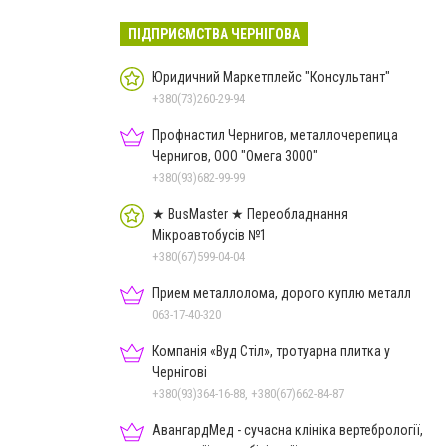
ПІДПРИЄМСТВА ЧЕРНІГОВА
Юридичний Маркетплейс "Консультант"
+380(73)260-29-94
Профнастил Чернигов, металлочерепица
Чернигов, ООО "Омега 3000"
+380(93)682-99-99
★ BusMaster ★ Переобладнання
Мікроавтобусів №1
+380(67)599-04-04
Прием металлолома, дорого куплю металл
063-17-40-320
Компанія «Вуд Стіл», тротуарна плитка у
Чернігові
+380(93)364-16-88, +380(67)662-84-87
АвангардМед - сучасна клініка вертебрології,