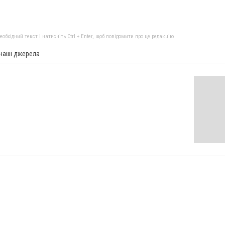
бхідний текст і натисніть Ctrl + Enter, щоб повідомити про це редакцію
 наші джерела