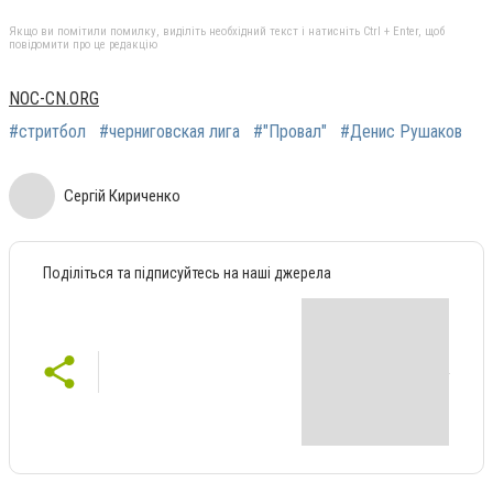
Якщо ви помітили помилку, виділіть необхідний текст і натисніть Ctrl + Enter, щоб
повідомити про це редакцію
NOC-CN.ORG
#стритбол
#черниговская лига
#"Провал"
#Денис Рушаков
Сергій Кириченко
Поділіться та підписуйтесь на наші джерела