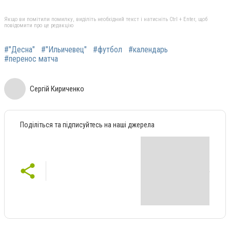
Якщо ви помітили помилку, виділіть необхідний текст і натисніть Ctrl + Enter, щоб
повідомити про це редакцію
#"Десна"
#"Ильичевец"
#футбол
#календарь
#перенос матча
Сергій Кириченко
Поділіться та підписуйтесь на наші джерела