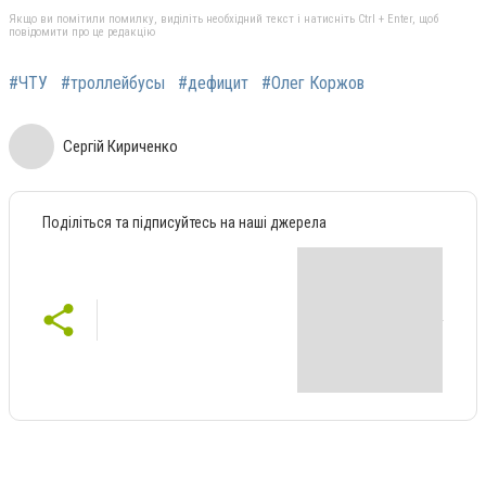
Якщо ви помітили помилку, виділіть необхідний текст і натисніть Ctrl + Enter, щоб
повідомити про це редакцію
#ЧТУ
#троллейбусы
#дефицит
#Олег Коржов
Сергій Кириченко
Поділіться та підписуйтесь на наші джерела