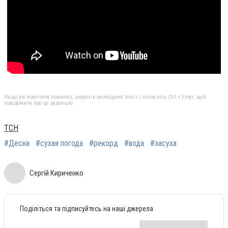
Якщо ви помітили помилку, виділіть необхідний текст і натисніть Ctrl + Enter, щоб
повідомити про це редакцію
ТСН
#Десна
#сухая погода
#рекорд
#вода
#засуха
Сергій Кириченко
Поділіться та підписуйтесь на наші джерела