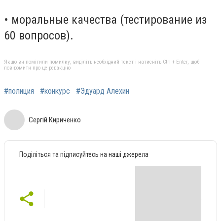
• моральные качества (тестирование из
60 вопросов).
Якщо ви помітили помилку, виділіть необхідний текст і натисніть Ctrl + Enter, щоб
повідомити про це редакцію
#полиция
#конкурс
#Эдуард Алехин
Сергій Кириченко
Поділіться та підписуйтесь на наші джерела