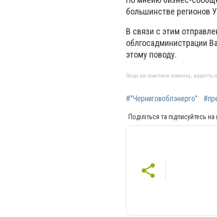
большинстве регионов У
В связи с этим отправл
облгосадминистрации Ва
этому поводу.
Якщо ви помітили помилку, виділіть нео
#"Черниговоблэнерго"
#пр
Поділіться та підписуйтесь на