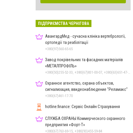
ПІДПРИЄМСТВА ЧЕРНІГОВА
АвангардМед - сучасна клініка вертебрології,
ортопедії та реабілітації
+380(97)560-65-65
Завод покрівельних та фасадних матеріалів
«МЕТАЛПРОФІЛЬ»
+380(50)255-52-33, +380(67)831-00-07, +380(63)651-47-33
Охранное агентство, охрана объектов,
сигнализация, ввидеонаблюдение "Реламакс"
+380(67)461-17-70
hotline.finance: Сервіс Онлайн Страхування
СЛУЖБА ОХРАНЫ Коммерческого охранного
предприятия «Форт-Т»
+380(67)763-69-15, +380(93)455-59-84