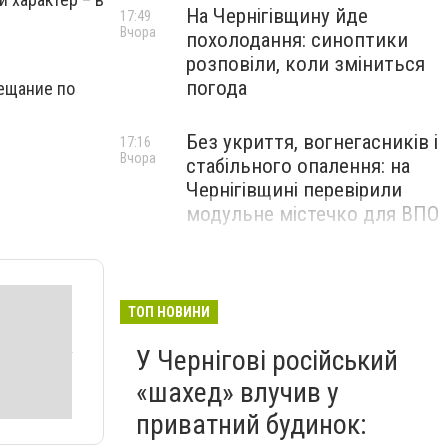
На Чернігівщину йде
17:49
Вчора
похолодання: синоптики
розповіли, коли зміниться
погода
ещание по
Без укриття, вогнегасників і
17:16
Вчора
стабільного опалення: на
Чернігівщині перевірили
модульне містечко для ВПО
ТОП НОВИНИ
У Чернігові російський
«шахед» влучив у
приватний будинок: