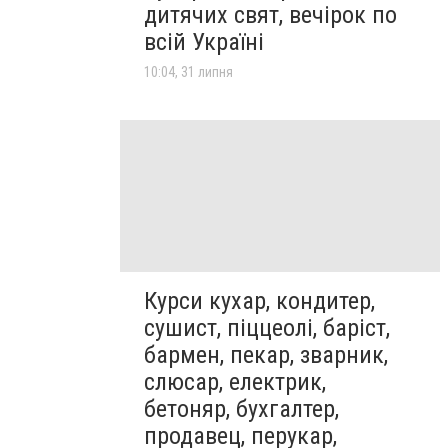
дитячих свят, вечірок по
всій Україні
10:04, 31 липня
Курси кухар, кондитер,
сушист, піццеолі, баріст,
бармен, пекар, зварник,
слюсар, електрик,
бетоняр, бухгалтер,
продавец, перукар,