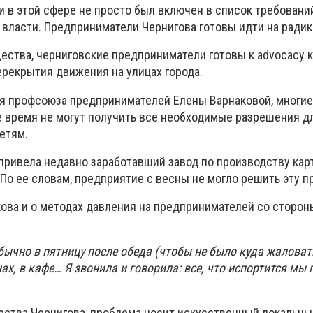
 в этой сфере не просто был включен в список требовани
к власти. Предприниматели Чернигова готовы идти на ради
ества, черниговские предприниматели готовы к advocacy 
ерекрытия движения на улицах города.
я профсоюза предпринимателей Елены Варнаковой, многие
 время не могут получить все необходимые разрешения д
етям.
 привела недавно заработавший завод по производству ка
По ее словам, предприятие с весны не могло решить эту п
кова и о методах давления на предпринимателей со сторон
обычно в пятницу после обеда (чтобы не было куда жаловат
ах, в кафе… Я звонила и говорила: все, что испортится мы 
ства Чернигова, проблема носит искусственный локальный