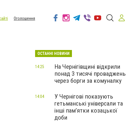
сайті
Оголошення
ОСТАННІ НОВИНИ
На Чернігівщині відкрили
14:25
понад 3 тисячі проваджень
через борги за комуналку
У Чернігові показують
14:04
гетьманські універсали та
інші пам’ятки козацької
доби