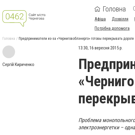
Головна
Афіша
Дозвілля
Потрібна допомога
Головна
Предприниматели из-за «Черниговоблэнерго» готовы перекрывать дороги
13:30, 16 вересня 2015 р.
Предприн
Сергій Кириченко
«Черниго
перекрыв
Проблема монопольного
электроэнергетки – одн