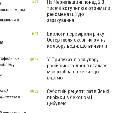
На Чернігівщині понад 2,3
13:27
й
тисячі вступників отримали
кальные меры.
рекомендації до
зарахування
кампании в
Екологи перевірили річку
10:08
Остер після скарг на зміну
ля
кольору води: що виявили
ртофельных
У Прилуках після удару
09:47
роблему.
російського дрона сталася
масштабна пожежа: що
ы
відомо
ься)
Суботній рецепт: латвійські
08:52
принесем и
пиріжки з беконом і
цибулею
 характер – в