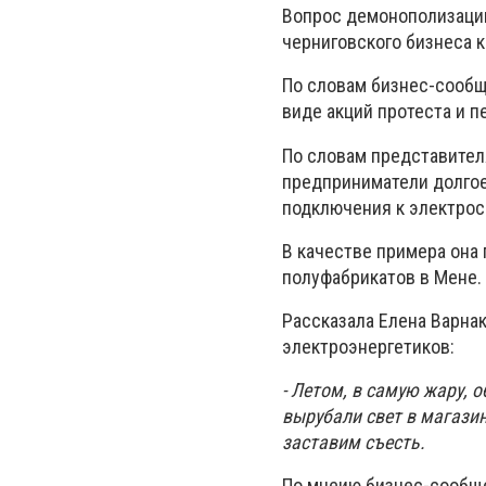
Вопрос демонополизации
черниговского бизнеса 
По словам бизнес-сообщ
виде акций протеста и п
По словам представител
предприниматели долгое
подключения к электрос
В качестве примера она
полуфабрикатов в Мене. 
Рассказала Елена Варна
электроэнергетиков:
- Летом, в самую жару, 
вырубали свет в магазин
заставим съесть.
По мнеию бизнес-сообще