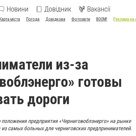
Новини
Довідник
Вакансії
Карта міста
Погода
Довідкова
Фотозвіти
BOOM!
Реклама на 
иматели из-за
воблэнерго» готовы
ать дороги
 положения предприятия «Черниговоблэнерго» на рынке
а из самых больных для черниговских предпринимателей.