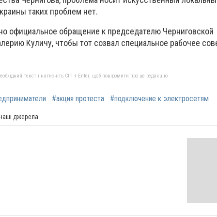
краины таких проблем нет.
ено официальное обращение к председателю Черниговской
лерию Куличу, чтобы тот созвал специальное рабочее сов
бхідний текст і натисніть Ctrl + Enter, щоб повідомити про це редакцію
едприниматели
#акция протеста
#подключение к электросетям
 наші джерела