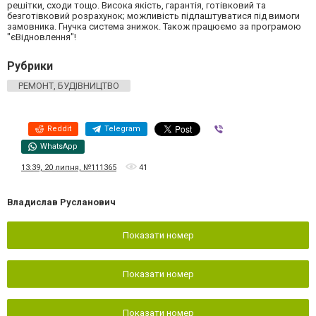
решітки, сходи тощо. Висока якість, гарантія, готівковий та
безготівковий розрахунок; можливість підлаштуватися під вимоги
замовника. Гнучка система знижок. Також працюємо за програмою
"єВідновлення"!
Рубрики
РЕМОНТ, БУДІВНИЦТВО
Reddit
Telegram
Viber
WhatsApp
13:39, 20 липня, №111365
41
Владислав Русланович
Показати номер
Показати номер
Показати номер