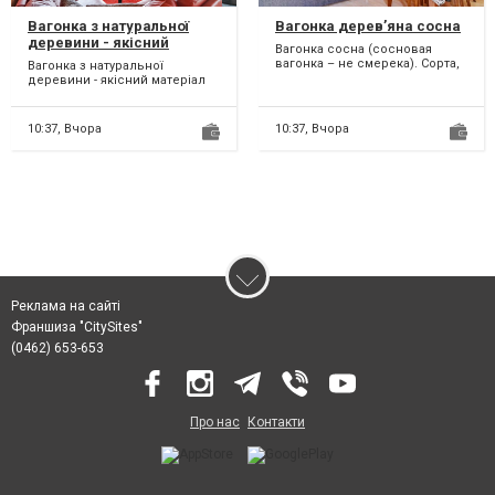
Вагонка з натуральної
Вагонка дерев’яна сосна
деревини - якісний
Вагонка сосна (сосновая
матеріал на довгі роки
вагонка – не смерека). Сорта,
Вагонка з натуральної
размеры - в ассортименте.
деревини - якісний матеріал
Высокое качест...
на довгі роки. * вагонка сосна
* вагонка липа...
10:37,
Вчора
10:37,
Вчора
Реклама на сайті
Франшиза "CitySites"
(0462) 653-653
Про нас
Контакти