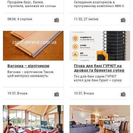
Кошториси
Продаем брус, балки,
Складання кошторисів в
АВК.Розрахунок
стропила, шалевка из сосны
програмному комплексі АВК-5
кошторису. Зробити
длина от 2 до 7 м свежепил
для бюджетних та
кошторис. Скласти
или сухостой.Доставка ,ро...
комерційних об'єктів
-Коштори...
кошторис.Складання
08:04,
4 серпня
11:32,
27 липня
кошторисів в АВК
5.Скласти кошторис на
тендер Прозоро
Prozorro.Акти КБ-2В, КБ-3,
Чернігів
Вагонка – кірпічиком
Пічка для бані ГУРКІТ на
дровах та брикетах супер
Вагонка – кірпічиком Також
піч
цей матеріал називають:
Піч для бані сауни ГУРКІТ
«Стіновий паркет». Деревина з
котел для бані Гуркіт = супер
якої виготовляєть...
Піч для бані, сауни. Ця банна
піч створен...
10:37,
Вчора
10:37,
Вчора