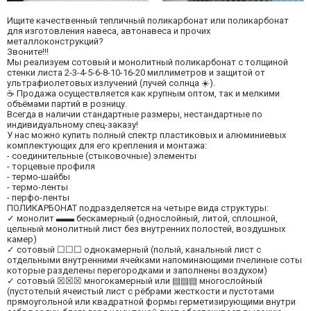
Ищите качественный тепличный поликарбонат или поликарбонат
для изготовления навеса, автонавеса и прочих
металлоконструкций?
Звоните!!!
Мы реализуем сотовый и монолитный поликарбонат с толщиной
стенки листа 2-3-4-5-6-8-10-16-20 миллиметров и защитой от
ультрафиолетовых излучений (лучей солнца ☀️).
☕ Продажа осуществляется как крупным оптом, так и мелкими
объёмами партий в розницу.
Всегда в наличии стандартные размеры, нестандартные по
индивидуальному спец-заказу!
У нас можно купить полный спектр пластиковых и алюминиевых
комплектующих для его крепления и монтажа:
- соединительные (стыковочные) элементы
- торцевые профиля
- термо-шайбы
- термо-ленты
- перфо-ленты
ПОЛИКАРБОНАТ подразделяется на четыре вида структуры:
✓ монолит ▬▬ бескамерный (однослойный, литой, сплошной,
цельный монолитный лист без внутренних полостей, воздушных
камер)
✓ сотовый ☐☐☐ однокамерный (полый, канальный лист с
отдельными внутренними ячейками напоминающими пчелиные соты
которые разделены перегородками и заполнены воздухом)
✓ сотовый ☒☒☒ многокамерный или ▤▤▤ многослойный
(пустотелый ячеистый лист с рёбрами жесткости и пустотами
прямоугольной или квадратной формы герметизирующими внутри