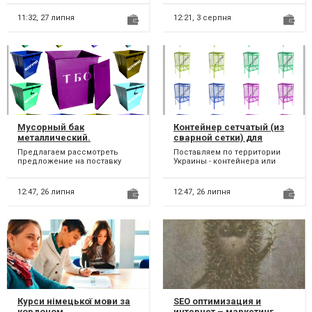
Складання кошторис...
екскаватори, навант...
11:32,
27 липня
12:21,
3 серпня
Мусорный бак
Контейнер сетчатый (из
металлический.
сварной сетки) для
Контейнер железный для
пластиковых Пэт бутылок.
Предлагаем рассмотреть
Поставляем по территории
мусора, ТБО отходов
предложение на поставку
Украины - контейнера или
железных баков для
евроконтейнера для
хранения, сбора и вывоза на
раздельного сбора,
утилиз...
сортировки,...
12:47,
26 липня
12:47,
26 липня
Курси німецької мови за
SEO оптимизация и
кордоном
интернет – маркетинг