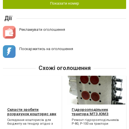
Показати номер
Дії
Рекламувати оголошення
Поскаржитись на оголошення
Схожі оголошення
Скласти зробити
Гідророзподільник
розрахунок кошторис авк
трактора МТЗ,ЮМЗ
акти виконаних робіт
Складання кошторисів для
Ремонт гідророзподільників
КБ-2в КБ-3
бюджету на тендер згідно з
Р-80, Р-100 на трактори
дсту (дбн) у програмах авк-5
МТЗ,ЮМЗ,Т-40,Т-16/25,К-700,