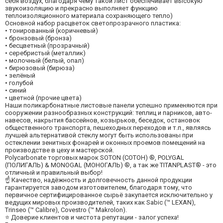
себя воздух, благодаря чему такой лист обеспечивает высокую
звукоизоляцию и прекрасно выполняет функцию
теплоизоляционного материала сохраняющего тепло)
Основной набор расцветок светопрозрачного пластика:
• тонированный (коричневый)
• бронзовый (бронза)
• бесцветный (прозрачный)
• серебристый (металлик)
• молочный (белый, опал)
• бирюзовый (бирюза)
• зелёный
• голубой
• синий
• цветной (прочие цвета)
Наши поликарбонатные листовые панели успешно применяются при
сооружении разнообразных конструкций: теплиц и парников, авто-
навесов, накрытия бассейнов, козырьков, беседок, остановок
общественного транспорта, пешеходных переходов и т.п., являясь
лучшей альтернативой стеклу могут быть использованы при
остеклении зенитных фонарей и оконных проемов помещений на
производстве в цеху и мастерской.
Polycarbonate торговых марок SOTON (СОТОН) ®, POLYGAL
(ПОЛИГАЛЬ) & MONOGAL (МОНОГАЛЬ) ®, а так же TITANPLAST® - это
отличный и правильный выбор!
☝ Качество, надёжность и долговечность данной продукции
гарантируется заводом изготовителем, благодаря тому, что
первичное сертифицированное сырьё закупается исключительно у
ведущих мировых производителей, таких как Sabic (™ LEXAN),
Trinseo (™ Calibre), Covestro (™ Makrolon).
⭐ Доверие клиентов и чистота репутации - залог успеха!