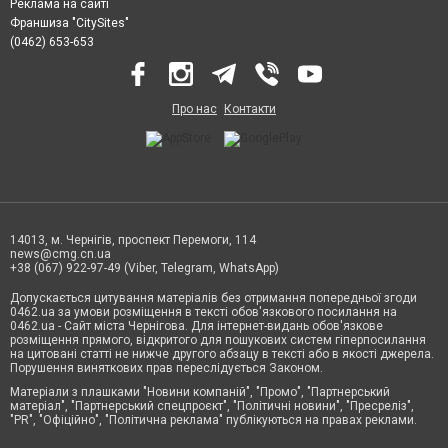
Реклама на сайті
Франшиза "CitySites"
(0462) 653-653
Про нас
Контакти
14013, м. Чернігів, проспект Перемоги, 114
news@cmg.cn.ua
+38 (067) 922-97-49 (Viber, Telegram, WhatsApp)
Допускається цитування матеріалів без отримання попередньої згоди
0462.ua за умови розміщення в тексті обов'язкового посилання на
0462.ua - Сайт міста Чернігова. Для інтернет-видань обов'язкове
розміщення прямого, відкритого для пошукових систем гіперпосилання
на цитовані статті не нижче другого абзацу в тексті або в якості джерела.
Порушення виняткових прав переслідується Законом.
Матеріали з плашками "Новини компаній", "Промо", "Партнерський
матеріал", "Партнерський спецпроєкт", "Політичні новини", "Пресреліз",
"PR", "Офіційно", "Політична реклама" публікуються на правах реклами.