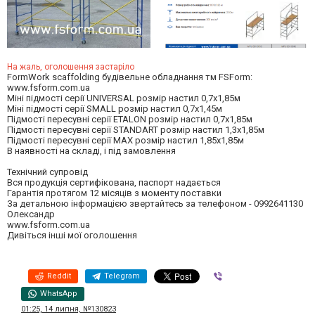
На жаль, оголошення застаріло
FormWork scaffolding будівельне обладнання тм FSForm:
www.fsform.com.ua
Міні підмості серії UNIVERSAL розмір настил 0,7х1,85м
Міні підмості серії SMALL розмір настил 0,7х1,45м
Підмості пересувні серії ETALON розмір настил 0,7х1,85м
Підмості пересувні серії STANDART розмір настил 1,3х1,85м
Підмості пересувні серії MAX розмір настил 1,85х1,85м
В наявності на складі, і під замовлення
Технічний супровід
Вся продукція сертифікована, паспорт надається
Гарантія протягом 12 місяців з моменту поставки
За детальною інформацією звертайтесь за телефоном - 0992641130
Олександр
www.fsform.com.ua
Дивіться інші мої оголошення
Reddit
Telegram
Viber
WhatsApp
01:25, 14 липня, №130823