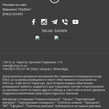
Реклама на сайті
Франшиза "CitySites"
(0462) 653-653
Про нас
Контакти
14013, м. Чернігів, проспект Перемоги, 114
news@cmg.cn.ua
+38 (067) 922-97-49 (Viber, Telegram, WhatsApp)
Допускається цитування матеріалів без отримання попередньої згоди
0462.ua за умови розміщення в тексті обов'язкового посилання на
0462.ua - Сайт міста Чернігова. Для інтернет-видань обов'язкове
розміщення прямого, відкритого для пошукових систем гіперпосилання
на цитовані статті не нижче другого абзацу в тексті або в якості джерела.
Порушення виняткових прав переслідується Законом.
Матеріали з плашками "Новини компаній", "Промо", "Партнерський
матеріал", "Партнерський спецпроєкт", "Політичні новини", "Пресреліз",
"PR", "Офіційно", "Політична реклама" публікуються на правах реклами.